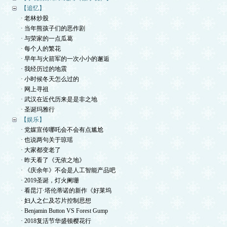
【追忆】
· 老林炒股
· 当年熊孩子们的恶作剧
· 与荣家的一点瓜葛
· 每个人的繁花
· 早年与火箭军的一次小小的邂逅
· 我经历过的地震
· 小时候冬天怎么过的
· 网上寻祖
· 武汉在近代历来是是非之地
· 圣诞玛雅行
【娱乐】
· 党媒宣传哪吒会不会有点尴尬
· 也说两句关于琼瑶
· 大家都变老了
· 昨天看了《无依之地》
· 《庆余年》不会是人工智能产品吧
· 2019圣诞，灯火阑珊
· 看昆汀·塔伦蒂诺的新作《好莱坞
· 妇人之仁及芯片控制思想
· Benjamin Button VS Forest Gump
· 2018复活节华盛顿樱花行