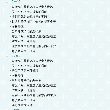
【社会】
· 马斯克们是否会将人类带入邪路
· 又一个Y2K泡沫破裂的必然
· 金刻羽就是金瓶梅里的李瓶儿
· 认识川普的误区：你谈的是哪个美
· 老林炒股
· 当年熊孩子们的恶作剧
· 右派们对于白左进步主义的矫枉过
· 与荣家的一点瓜葛
· 藏密里面的那些邪门的东西或来源
· 也说两句关于琼瑶
【文化】
· 马斯克们是否会将人类带入邪路
· 又一个Y2K泡沫破裂的必然
· 身带弓的另一种解释
· 老林炒股
· 当年熊孩子们的恶作剧
· 右派们对于白左进步主义的矫枉过
· 与荣家的一点瓜葛
· 藏密里面的那些邪门的东西或来源
· 也说两句关于琼瑶
· 游览加拿大五台山