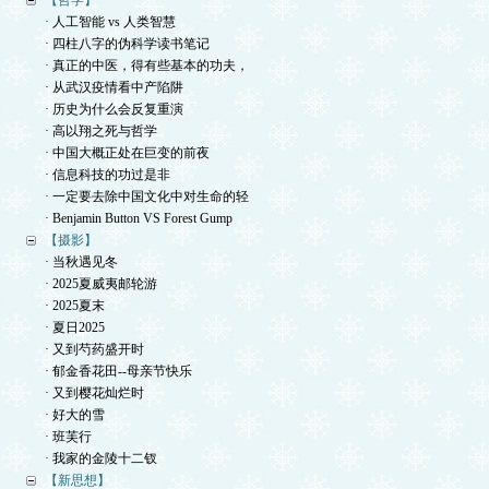
【哲学】
· 人工智能 vs 人类智慧
· 四柱八字的伪科学读书笔记
· 真正的中医，得有些基本的功夫，
· 从武汉疫情看中产陷阱
· 历史为什么会反复重演
· 高以翔之死与哲学
· 中国大概正处在巨变的前夜
· 信息科技的功过是非
· 一定要去除中国文化中对生命的轻
· Benjamin Button VS Forest Gump
【摄影】
· 当秋遇见冬
· 2025夏威夷邮轮游
· 2025夏末
· 夏日2025
· 又到芍药盛开时
· 郁金香花田--母亲节快乐
· 又到樱花灿烂时
· 好大的雪
· 班芙行
· 我家的金陵十二钗
【新思想】