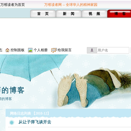
设万维读者为首页
万维读者网 -- 全球华人的精神家园
首 页
新 闻
视 频
博 客
志
控制面板
个人相册
给我留言
师的博客
师的博客
网络日志列表 【2010-12】
从让子弹飞谈开去