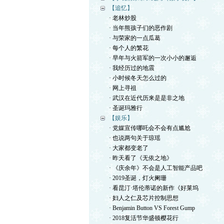
【追忆】
· 老林炒股
· 当年熊孩子们的恶作剧
· 与荣家的一点瓜葛
· 每个人的繁花
· 早年与火箭军的一次小小的邂逅
· 我经历过的地震
· 小时候冬天怎么过的
· 网上寻祖
· 武汉在近代历来是是非之地
· 圣诞玛雅行
【娱乐】
· 党媒宣传哪吒会不会有点尴尬
· 也说两句关于琼瑶
· 大家都变老了
· 昨天看了《无依之地》
· 《庆余年》不会是人工智能产品吧
· 2019圣诞，灯火阑珊
· 看昆汀·塔伦蒂诺的新作《好莱坞
· 妇人之仁及芯片控制思想
· Benjamin Button VS Forest Gump
· 2018复活节华盛顿樱花行