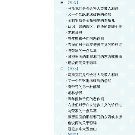
【社会】
· 马斯克们是否会将人类带入邪路
· 又一个Y2K泡沫破裂的必然
· 金刻羽就是金瓶梅里的李瓶儿
· 认识川普的误区：你谈的是哪个美
· 老林炒股
· 当年熊孩子们的恶作剧
· 右派们对于白左进步主义的矫枉过
· 与荣家的一点瓜葛
· 藏密里面的那些邪门的东西或来源
· 也说两句关于琼瑶
【文化】
· 马斯克们是否会将人类带入邪路
· 又一个Y2K泡沫破裂的必然
· 身带弓的另一种解释
· 老林炒股
· 当年熊孩子们的恶作剧
· 右派们对于白左进步主义的矫枉过
· 与荣家的一点瓜葛
· 藏密里面的那些邪门的东西或来源
· 也说两句关于琼瑶
· 游览加拿大五台山