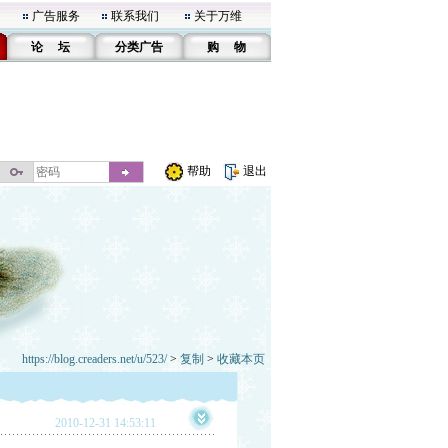
广告服务
联系我们
关于万维
论 坛
分类广告
购 物
帮助
退出
https://blog.creaders.net/u/523/
>
复制
>
收藏本页
2010-12-31 14:53:11