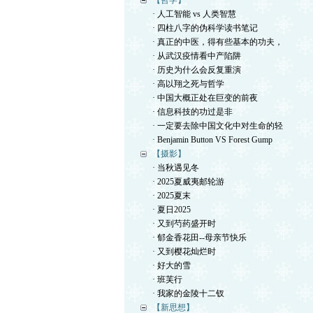
【哲学】
· 人工智能 vs 人类智慧
· 四柱八字的伪科学读书笔记
· 真正的中医，得有些基本的功夫，
· 从武汉疫情看中产陷阱
· 历史为什么会反复重演
· 高以翔之死与哲学
· 中国大概正处在巨变的前夜
· 信息科技的功过是非
· 一定要去除中国文化中对生命的轻
· Benjamin Button VS Forest Gump
【摄影】
· 当秋遇见冬
· 2025夏威夷邮轮游
· 2025夏末
· 夏日2025
· 又到芍药盛开时
· 郁金香花田--母亲节快乐
· 又到樱花灿烂时
· 好大的雪
· 班芙行
· 我家的金陵十二钗
【新思想】