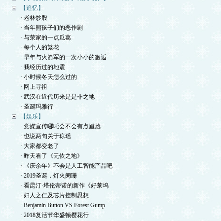
【追忆】
· 老林炒股
· 当年熊孩子们的恶作剧
· 与荣家的一点瓜葛
· 每个人的繁花
· 早年与火箭军的一次小小的邂逅
· 我经历过的地震
· 小时候冬天怎么过的
· 网上寻祖
· 武汉在近代历来是是非之地
· 圣诞玛雅行
【娱乐】
· 党媒宣传哪吒会不会有点尴尬
· 也说两句关于琼瑶
· 大家都变老了
· 昨天看了《无依之地》
· 《庆余年》不会是人工智能产品吧
· 2019圣诞，灯火阑珊
· 看昆汀·塔伦蒂诺的新作《好莱坞
· 妇人之仁及芯片控制思想
· Benjamin Button VS Forest Gump
· 2018复活节华盛顿樱花行