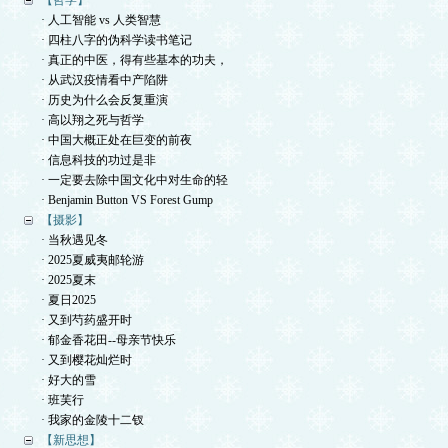
【哲学】
· 人工智能 vs 人类智慧
· 四柱八字的伪科学读书笔记
· 真正的中医，得有些基本的功夫，
· 从武汉疫情看中产陷阱
· 历史为什么会反复重演
· 高以翔之死与哲学
· 中国大概正处在巨变的前夜
· 信息科技的功过是非
· 一定要去除中国文化中对生命的轻
· Benjamin Button VS Forest Gump
【摄影】
· 当秋遇见冬
· 2025夏威夷邮轮游
· 2025夏末
· 夏日2025
· 又到芍药盛开时
· 郁金香花田--母亲节快乐
· 又到樱花灿烂时
· 好大的雪
· 班芙行
· 我家的金陵十二钗
【新思想】