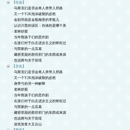
【社会】
· 马斯克们是否会将人类带入邪路
· 又一个Y2K泡沫破裂的必然
· 金刻羽就是金瓶梅里的李瓶儿
· 认识川普的误区：你谈的是哪个美
· 老林炒股
· 当年熊孩子们的恶作剧
· 右派们对于白左进步主义的矫枉过
· 与荣家的一点瓜葛
· 藏密里面的那些邪门的东西或来源
· 也说两句关于琼瑶
【文化】
· 马斯克们是否会将人类带入邪路
· 又一个Y2K泡沫破裂的必然
· 身带弓的另一种解释
· 老林炒股
· 当年熊孩子们的恶作剧
· 右派们对于白左进步主义的矫枉过
· 与荣家的一点瓜葛
· 藏密里面的那些邪门的东西或来源
· 也说两句关于琼瑶
· 游览加拿大五台山