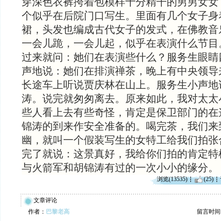
穿深色衣裤挎着包模样十分精干的男男女女
个似乎在后院门口写生。里面有几个女子身
裙，头发也编成古代女子的发式，在佛教音
一会儿跪，一会儿起，似乎在表演什么节目
过来就问：她们在表演些什么？服务生眼睛
声地说：她们在排演禅茶，晚上有中央领导
长途车上听说贾庆林在山上。服务生小声地
涛。说完就匆匆离去。原来如此，我对太太
些人看上去有些奇怪，肯定是保卫部门的在
锦涛的到来作安全准备的。喝完茶，我们来
幽，就叫一个假装写生的女特工给我们拍张
完了就说：这景真好，我给你们拍的肯定特
与火箭军和胡锦涛有过的一次小小的缘分。
浏览(13535)
(25)
文章评论
作者：
巴黎老高
留言时间：20