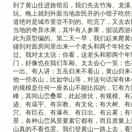
到了黄山住进旅馆后，我们先去竹海、龙溪
玩。晚上就到外面当地农民开的小馆子吃些
道绝对是城市里尝不到的。吃完了，又去农
当地的奇异水果，其中有人参果，据说西游
此为原型编的。第二天一早，我们起来爬黄
碰到对面房间里出来一个老头和两个年轻女
过。我对太太说：你看，这老头和那两个年
门，好像也在我们车厢。太太会心一笑：也
一出。有人讲：五岳归来不看山，黄山归来
他一些名山，比如华山等，对这句话深有体
的规模是任何一座名山不能比拟的，它有方
峰，其间山峦叠翠，此起彼伏，有规模、有
迹、有庙宇、有宗教、有文化；有大树、有
穴、有巨石、有瀑布、有日出、有云雾；有
景，各种山峦风景要素它都有，而且质量上
山真的不看也罢。我们登黄山一路上去，看