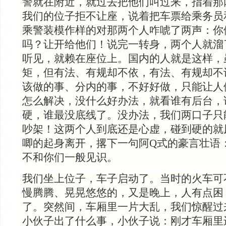
警就在附近，就过去把他们叫过来，指着那
我们的位子拒不让座，说着把车票给乘务员
乘警装模作样的对那两个人咋唬了两声：你
吗？让开给他们！说完一转身，两个人就溜
听见，就赖在座位上。国内的人就是这样，
矩，但有法、有规却不依，有法、有规却不
该做的事、分内的事，不好好做，只能让人
怎么解决，没什么好办法，就看谁有后台，
硬，谁最没底线了。没办法，我们两口子只
吵架！这两个人到底还是心虚，碰到硬的就
唧的起身离开，撂下一句阿
Q式的豪言壮语
不和你们一般见识。
我们坐上位子，车子启动了。当时的火车可
慢腾腾、晃晃悠悠的，又是晚上，人有点困
了。突然间，车厢里一片大乱，我们惊醒过
小伙子出了什么事，小伙子说：刚才车厢里