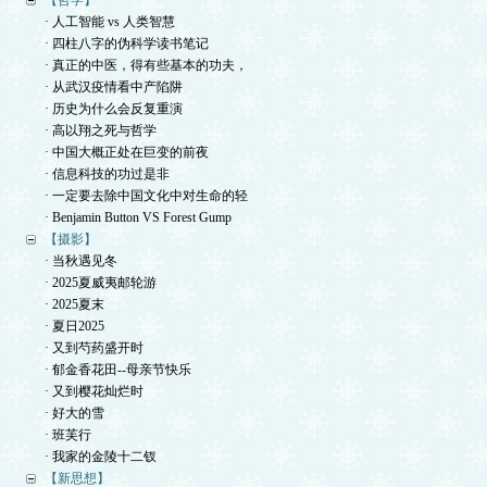
【哲学】
· 人工智能 vs 人类智慧
· 四柱八字的伪科学读书笔记
· 真正的中医，得有些基本的功夫，
· 从武汉疫情看中产陷阱
· 历史为什么会反复重演
· 高以翔之死与哲学
· 中国大概正处在巨变的前夜
· 信息科技的功过是非
· 一定要去除中国文化中对生命的轻
· Benjamin Button VS Forest Gump
【摄影】
· 当秋遇见冬
· 2025夏威夷邮轮游
· 2025夏末
· 夏日2025
· 又到芍药盛开时
· 郁金香花田--母亲节快乐
· 又到樱花灿烂时
· 好大的雪
· 班芙行
· 我家的金陵十二钗
【新思想】