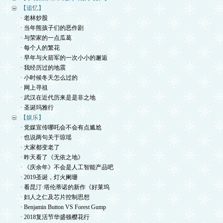
【追忆】
· 老林炒股
· 当年熊孩子们的恶作剧
· 与荣家的一点瓜葛
· 每个人的繁花
· 早年与火箭军的一次小小的邂逅
· 我经历过的地震
· 小时候冬天怎么过的
· 网上寻祖
· 武汉在近代历来是是非之地
· 圣诞玛雅行
【娱乐】
· 党媒宣传哪吒会不会有点尴尬
· 也说两句关于琼瑶
· 大家都变老了
· 昨天看了《无依之地》
· 《庆余年》不会是人工智能产品吧
· 2019圣诞，灯火阑珊
· 看昆汀·塔伦蒂诺的新作《好莱坞
· 妇人之仁及芯片控制思想
· Benjamin Button VS Forest Gump
· 2018复活节华盛顿樱花行