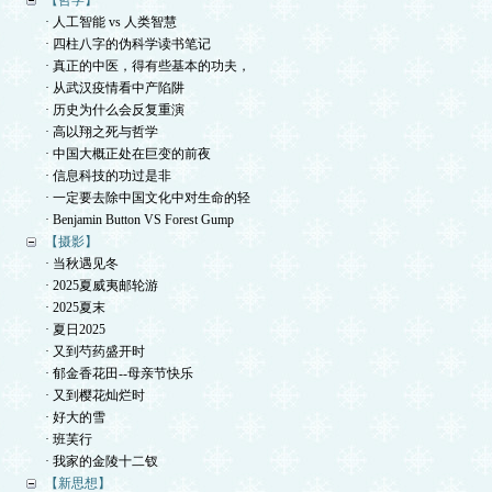
【哲学】
· 人工智能 vs 人类智慧
· 四柱八字的伪科学读书笔记
· 真正的中医，得有些基本的功夫，
· 从武汉疫情看中产陷阱
· 历史为什么会反复重演
· 高以翔之死与哲学
· 中国大概正处在巨变的前夜
· 信息科技的功过是非
· 一定要去除中国文化中对生命的轻
· Benjamin Button VS Forest Gump
【摄影】
· 当秋遇见冬
· 2025夏威夷邮轮游
· 2025夏末
· 夏日2025
· 又到芍药盛开时
· 郁金香花田--母亲节快乐
· 又到樱花灿烂时
· 好大的雪
· 班芙行
· 我家的金陵十二钗
【新思想】