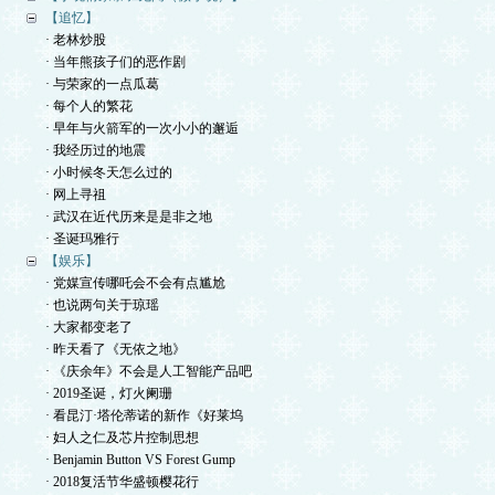
【追忆】
· 老林炒股
· 当年熊孩子们的恶作剧
· 与荣家的一点瓜葛
· 每个人的繁花
· 早年与火箭军的一次小小的邂逅
· 我经历过的地震
· 小时候冬天怎么过的
· 网上寻祖
· 武汉在近代历来是是非之地
· 圣诞玛雅行
【娱乐】
· 党媒宣传哪吒会不会有点尴尬
· 也说两句关于琼瑶
· 大家都变老了
· 昨天看了《无依之地》
· 《庆余年》不会是人工智能产品吧
· 2019圣诞，灯火阑珊
· 看昆汀·塔伦蒂诺的新作《好莱坞
· 妇人之仁及芯片控制思想
· Benjamin Button VS Forest Gump
· 2018复活节华盛顿樱花行