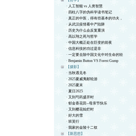
【哲学】
· 人工智能 vs 人类智慧
· 四柱八字的伪科学读书笔记
· 真正的中医，得有些基本的功夫，
· 从武汉疫情看中产陷阱
· 历史为什么会反复重演
· 高以翔之死与哲学
· 中国大概正处在巨变的前夜
· 信息科技的功过是非
· 一定要去除中国文化中对生命的轻
· Benjamin Button VS Forest Gump
【摄影】
· 当秋遇见冬
· 2025夏威夷邮轮游
· 2025夏末
· 夏日2025
· 又到芍药盛开时
· 郁金香花田--母亲节快乐
· 又到樱花灿烂时
· 好大的雪
· 班芙行
· 我家的金陵十二钗
【新思想】