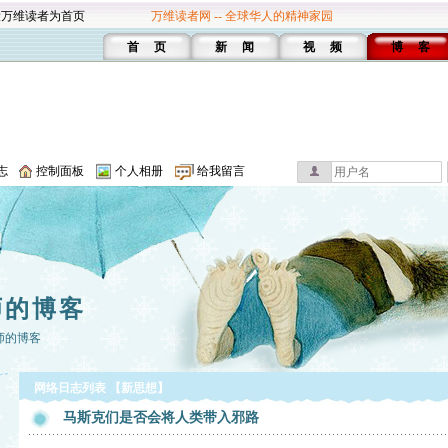
设万维读者为首页
万维读者网 -- 全球华人的精神家园
首 页
新 闻
视 频
博 客
志
控制面板
个人相册
给我留言
师的博客
师的博客
网络日志列表 【新思想】
马斯克们是否会将人类带入邪路