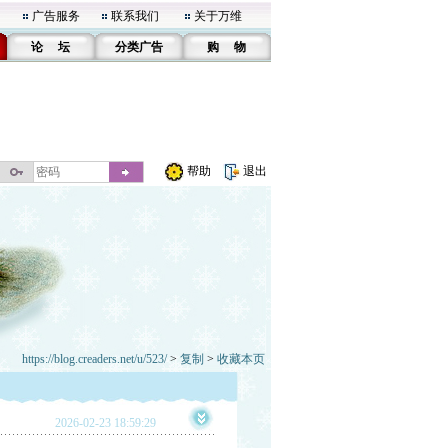
广告服务
联系我们
关于万维
论 坛
分类广告
购 物
帮助
退出
https://blog.creaders.net/u/523/
>
复制
>
收藏本页
2026-02-23 18:59:29