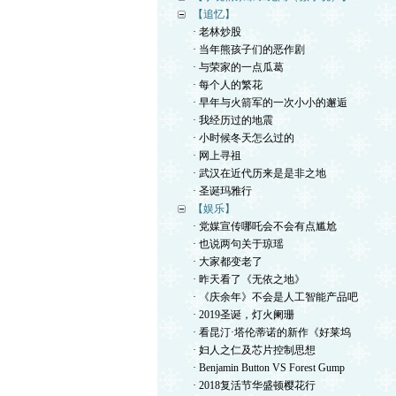
【追忆】
· 老林炒股
· 当年熊孩子们的恶作剧
· 与荣家的一点瓜葛
· 每个人的繁花
· 早年与火箭军的一次小小的邂逅
· 我经历过的地震
· 小时候冬天怎么过的
· 网上寻祖
· 武汉在近代历来是是非之地
· 圣诞玛雅行
【娱乐】
· 党媒宣传哪吒会不会有点尴尬
· 也说两句关于琼瑶
· 大家都变老了
· 昨天看了《无依之地》
· 《庆余年》不会是人工智能产品吧
· 2019圣诞，灯火阑珊
· 看昆汀·塔伦蒂诺的新作《好莱坞
· 妇人之仁及芯片控制思想
· Benjamin Button VS Forest Gump
· 2018复活节华盛顿樱花行