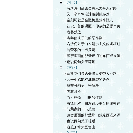
【社会】
· 马斯克们是否会将人类带入邪路
· 又一个Y2K泡沫破裂的必然
· 金刻羽就是金瓶梅里的李瓶儿
· 认识川普的误区：你谈的是哪个美
· 老林炒股
· 当年熊孩子们的恶作剧
· 右派们对于白左进步主义的矫枉过
· 与荣家的一点瓜葛
· 藏密里面的那些邪门的东西或来源
· 也说两句关于琼瑶
【文化】
· 马斯克们是否会将人类带入邪路
· 又一个Y2K泡沫破裂的必然
· 身带弓的另一种解释
· 老林炒股
· 当年熊孩子们的恶作剧
· 右派们对于白左进步主义的矫枉过
· 与荣家的一点瓜葛
· 藏密里面的那些邪门的东西或来源
· 也说两句关于琼瑶
· 游览加拿大五台山