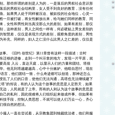
别。那些所谓的差别是人为的，一是落后的男权社会意识形
落后的男权社会结构里，女人受不到良好的教育，没有任何
曲。如果男人处于同样被压迫、被奴役的社会地位，心灵一
梏一旦被打破，将女性解放出来，给与她们同样的教育、同
来，女性和男性则当真没那么大的差别。如果有差别，那仅
别，这种差别，男人之间也一样有，何必硬贴上男女差别的
的智慧差，仅仅是表现方式的差别，观察角度的差别，男性
为补充。同样的，妇人之仁没什么比男人之仁差的，仅仅是
故事。《旧约
·
创世纪》第
11
章曾有这样一段描述：古时
东迁移的进修，走到一个叫示拿的地方，发现一片平原，就
要高耸
入云，直达天庭，以显示人们的力量和团结。塔很
华。他见到塔越建越高，心中十分嫉妒。他暗自思忖，现在
种语言，他们团结一致，什么奇迹都可以创造，那神还怎么
变乱了人们的口音，使他们无法沟通，高塔也无法继续建下
天塔
”
的传说，有的人认为这个故事的意思是人定胜天，如果
无边，人民就是了上帝。而有的人则认为这个故事的意思是
自己的私利，因此很难将人们组织起来做成件事。但如果有
科技手段，控制人类思想，不就可以使人们
万众一心，齐心
们很自然的想法。
小撮人一直在尝试着，从宗教集团到独裁统治者，他们和服