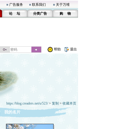
广告服务
联系我们
关于万维
论 坛
分类广告
购 物
帮助
退出
https://blog.creaders.net/u/523/
>
复制
>
收藏本页
我的名片