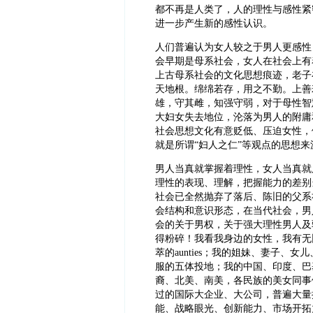
都不再是人类了，人的理性与感性紧
进一步产生新的感性认识。
人们普遍认为女人较之于男人更感性
会早期是母系社会，女人在社会上有
上古母系社会的文化思想痕迹，老子
天地根。绵绵若存，用之不勤。上善
雄，守其雌，知强守弱，对于母性智
大妇女失去地位，沦落为男人的附庸
社会思想文化有意贬低、压迫女性，
就是所谓“妇人之仁”等观点的思想来
男人当真就掌握着理性，女人当真就
理性的表现、理解，把握能力的差别
社会已全然抛弃了落后、陈旧的父系
会结构和意识形态，在当代社会，男
会的关于男权，关于强大理性男人及
得粉碎！我看我身边的女性，我有无
萃的
aunties
；我的姐妹、妻子、女儿
服的五体投地；我的中国、印度、巴
裔、北美、南美，各民族的美女同事
过的国际大企业、大公司，普遍大量
能、战略眼光、创新能力、市场开拓