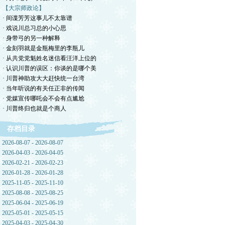
【大宗师政论】
· 间谍芳芳这事儿不太靠谱
· 戏说川总习总的小心思
· 身带弓的另一种解释
· 金刻羽就是金瓶梅里的李瓶儿
· 从共党党魁姓名迷信看汪洋上位的
· 认识川普的误区：你谈的是哪个美
· 川普神助攻大大赶快统一台湾
· 当年听说的有关任正非的传闻
· 党媒宣传哪吒会不会有点尴尬
· 川普终归也就是个商人
存档目录
2026-08-07 - 2026-08-07
2026-04-03 - 2026-04-05
2026-02-21 - 2026-02-23
2026-01-28 - 2026-01-28
2025-11-05 - 2025-11-10
2025-08-08 - 2025-08-25
2025-06-04 - 2025-06-19
2025-05-01 - 2025-05-15
2025-04-03 - 2025-04-30