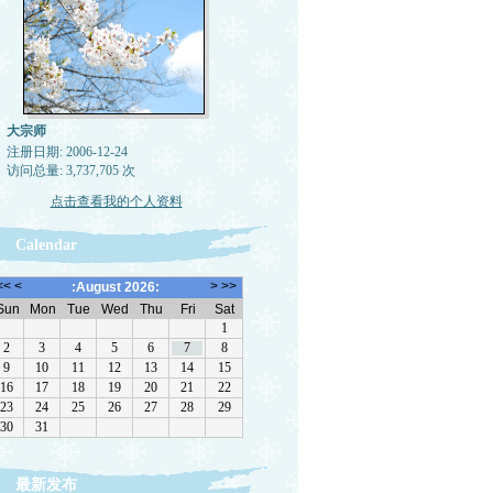
大宗师
注册日期: 2006-12-24
访问总量: 3,737,705 次
点击查看我的个人资料
Calendar
最新发布