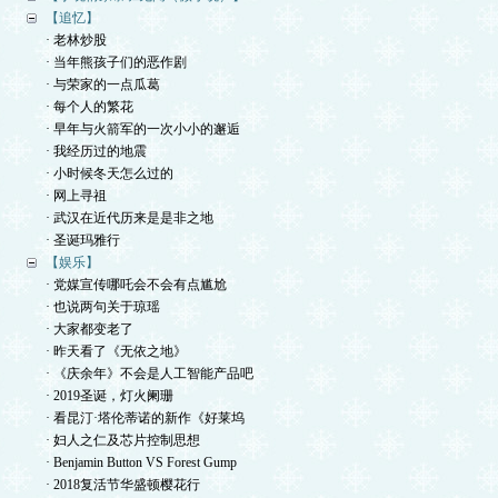
【追忆】
· 老林炒股
· 当年熊孩子们的恶作剧
· 与荣家的一点瓜葛
· 每个人的繁花
· 早年与火箭军的一次小小的邂逅
· 我经历过的地震
· 小时候冬天怎么过的
· 网上寻祖
· 武汉在近代历来是是非之地
· 圣诞玛雅行
【娱乐】
· 党媒宣传哪吒会不会有点尴尬
· 也说两句关于琼瑶
· 大家都变老了
· 昨天看了《无依之地》
· 《庆余年》不会是人工智能产品吧
· 2019圣诞，灯火阑珊
· 看昆汀·塔伦蒂诺的新作《好莱坞
· 妇人之仁及芯片控制思想
· Benjamin Button VS Forest Gump
· 2018复活节华盛顿樱花行