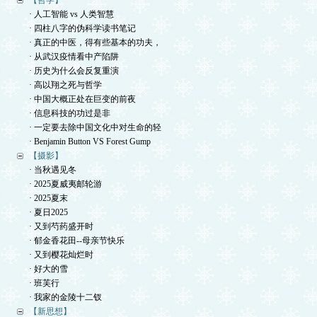
【哲学】
· 人工智能 vs 人类智慧
· 四柱八字的伪科学读书笔记
· 真正的中医，得有些基本的功夫，
· 从武汉疫情看中产陷阱
· 历史为什么会反复重演
· 高以翔之死与哲学
· 中国大概正处在巨变的前夜
· 信息科技的功过是非
· 一定要去除中国文化中对生命的轻
· Benjamin Button VS Forest Gump
【摄影】
· 当秋遇见冬
· 2025夏威夷邮轮游
· 2025夏末
· 夏日2025
· 又到芍药盛开时
· 郁金香花田--母亲节快乐
· 又到樱花灿烂时
· 好大的雪
· 班芙行
· 我家的金陵十二钗
【新思想】