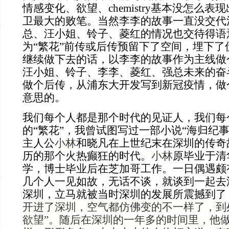
情感变化、欲望、
chemistry
基本没怎么表现
卫最大的败笔。当然李李的故事一直没交代
总、汪小姐、铃子、菱红的情况也交待得语
为“繁花”前传或后传预留下了空间，埋下了
继续做下去的话，以李李的故事作为主线做
汪小姐、铃子、李李、菱红、强总未来的奋
做个后传，从浦东大开发写到新冠疫情，做
意思的。
我们每个人都是那个时代的见证人，我们每
的“繁花”，我曾试图写过一部小说“海归纪
主人公
小林
和晓凡在上世纪末在深圳的传奇
历的
那个火热癫狂的时代。
小林
原毕业于清
学，博士毕业后在芝加哥工作。一日偶遇颇
几个人一见如故，无话不谈，就谈到一起去
深圳，立马就被当时深圳的发展所震撼到了
开进了深圳，空气都仿佛变的不一样了，到
欲望”。随后在深圳的一年多的时间里，他