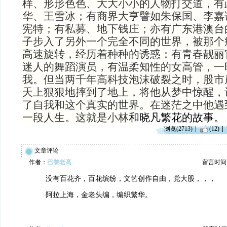
样、形形色色、大大小小的人物打交道，有
华、王雪冰；有商界大亨譬如朱保国、李嘉
宪特；有私募、地下钱庄；亦有广东港澳台
子步入了另外一个完全不同的世界，被那个
高速旋转，经历着种种的诱惑：有青春靓丽
迷人的舞蹈演员，有温柔知性的女高管，一
我。但当两千年高科技泡沫破裂之时，股市
天上狠狠地摔到了地上，将他从梦中惊醒，
了自我和这个真实的世界。在迷茫之中他遇
一段人生。这就是小林
和晓凡繁花的故事。
浏览(2713)
(12)
文章评论
作者：
巴黎老高
留言时间：20
没有百花齐，百花缤纷，文艺创作自由，党大股，，，
阿拉上海，金老头编，编织繁华。