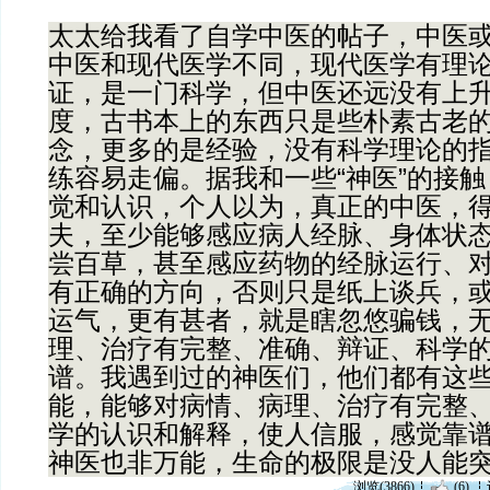
太太给我看了自学中医的帖子，中医
中医和现代医学不同，现代医学有理
证，是一门科学，但中医还远没有上
度，古书本上的东西只是些朴素古老
念，更多的是经验，没有科学理论的
练容易走偏。据我和一些“神医”的接
觉和认识，个人以为，真正的中医，
夫，至少能够感应病人经脉、身体状
尝百草，甚至感应药物的经脉运行、
有正确的方向，否则只是纸上谈兵，
运气，更有甚者，就是瞎忽悠骗钱，
理、治疗有完整、准确、辩证、科学
谱。我遇到过的神医们，他们都有这
能，能够对病情、病理、治疗有完整
学的认识和解释，使人信服，感觉靠
神医也非万能，生命的极限是没人能
浏览(3866)
(6)