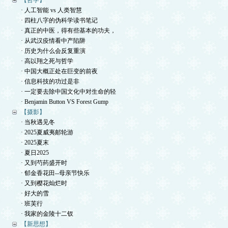
【哲学】
· 人工智能 vs 人类智慧
· 四柱八字的伪科学读书笔记
· 真正的中医，得有些基本的功夫，
· 从武汉疫情看中产陷阱
· 历史为什么会反复重演
· 高以翔之死与哲学
· 中国大概正处在巨变的前夜
· 信息科技的功过是非
· 一定要去除中国文化中对生命的轻
· Benjamin Button VS Forest Gump
【摄影】
· 当秋遇见冬
· 2025夏威夷邮轮游
· 2025夏末
· 夏日2025
· 又到芍药盛开时
· 郁金香花田--母亲节快乐
· 又到樱花灿烂时
· 好大的雪
· 班芙行
· 我家的金陵十二钗
【新思想】