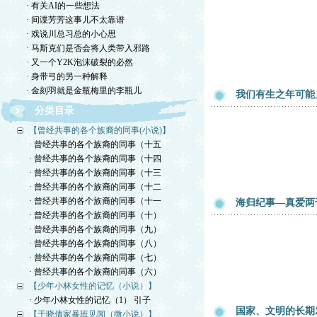
· 有关AI的一些想法
· 间谍芳芳这事儿不太靠谱
· 戏说川总习总的小心思
· 马斯克们是否会将人类带入邪路
· 又一个Y2K泡沫破裂的必然
· 身带弓的另一种解释
· 金刻羽就是金瓶梅里的李瓶儿
我们有生之年可能
分类目录
【曾经共事的各个族裔的同事(小说)】
· 曾经共事的各个族裔的同事（十五
· 曾经共事的各个族裔的同事（十四
· 曾经共事的各个族裔的同事（十三
· 曾经共事的各个族裔的同事（十二
· 曾经共事的各个族裔的同事（十一
海归纪事—真爱两
· 曾经共事的各个族裔的同事（十）
· 曾经共事的各个族裔的同事（九）
· 曾经共事的各个族裔的同事（八）
· 曾经共事的各个族裔的同事（七）
· 曾经共事的各个族裔的同事（六）
【少年小林女性的记忆（小说）】
· 少年小林女性的记忆（1） 引子
国家、文明的长期
【于晓倩家暴班见闻（微小说）】