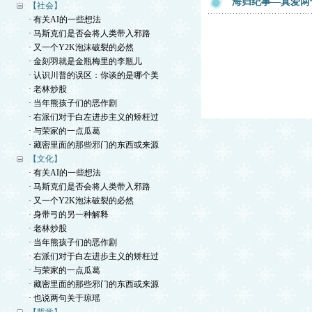
海归纪事—真爱两
【社会】
· 有关AI的一些想法
· 马斯克们是否会将人类带入邪路
· 又一个Y2K泡沫破裂的必然
· 金刻羽就是金瓶梅里的李瓶儿
· 认识川普的误区：你谈的是哪个美
· 老林炒股
· 当年熊孩子们的恶作剧
· 右派们对于白左进步主义的矫枉过
· 与荣家的一点瓜葛
· 藏密里面的那些邪门的东西或来源
【文化】
· 有关AI的一些想法
· 马斯克们是否会将人类带入邪路
· 又一个Y2K泡沫破裂的必然
· 身带弓的另一种解释
· 老林炒股
· 当年熊孩子们的恶作剧
· 右派们对于白左进步主义的矫枉过
· 与荣家的一点瓜葛
· 藏密里面的那些邪门的东西或来源
· 也说两句关于琼瑶