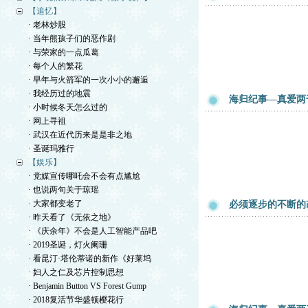
【追忆】
· 老林炒股
· 当年熊孩子们的恶作剧
· 与荣家的一点瓜葛
· 每个人的繁花
· 早年与火箭军的一次小小的邂逅
· 我经历过的地震
海归纪事—真爱两
· 小时候冬天怎么过的
· 网上寻祖
· 武汉在近代历来是是非之地
· 圣诞玛雅行
【娱乐】
· 党媒宣传哪吒会不会有点尴尬
· 也说两句关于琼瑶
· 大家都变老了
必须逐步的不断的
· 昨天看了《无依之地》
· 《庆余年》不会是人工智能产品吧
· 2019圣诞，灯火阑珊
· 看昆汀·塔伦蒂诺的新作《好莱坞
· 妇人之仁及芯片控制思想
· Benjamin Button VS Forest Gump
· 2018复活节华盛顿樱花行