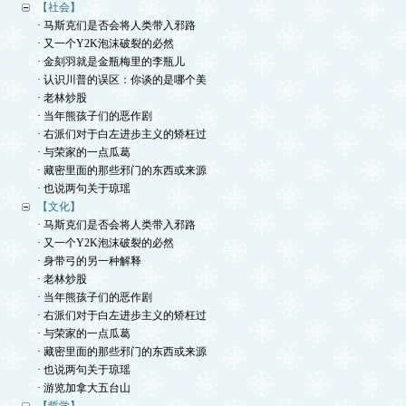
【社会】
· 马斯克们是否会将人类带入邪路
· 又一个Y2K泡沫破裂的必然
· 金刻羽就是金瓶梅里的李瓶儿
· 认识川普的误区：你谈的是哪个美
· 老林炒股
· 当年熊孩子们的恶作剧
· 右派们对于白左进步主义的矫枉过
· 与荣家的一点瓜葛
· 藏密里面的那些邪门的东西或来源
· 也说两句关于琼瑶
【文化】
· 马斯克们是否会将人类带入邪路
· 又一个Y2K泡沫破裂的必然
· 身带弓的另一种解释
· 老林炒股
· 当年熊孩子们的恶作剧
· 右派们对于白左进步主义的矫枉过
· 与荣家的一点瓜葛
· 藏密里面的那些邪门的东西或来源
· 也说两句关于琼瑶
· 游览加拿大五台山