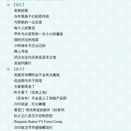
【追忆】
· 老林炒股
· 当年熊孩子们的恶作剧
· 与荣家的一点瓜葛
· 每个人的繁花
· 早年与火箭军的一次小小的邂逅
· 我经历过的地震
· 小时候冬天怎么过的
· 网上寻祖
· 武汉在近代历来是是非之地
· 圣诞玛雅行
【娱乐】
· 党媒宣传哪吒会不会有点尴尬
· 也说两句关于琼瑶
· 大家都变老了
· 昨天看了《无依之地》
· 《庆余年》不会是人工智能产品吧
· 2019圣诞，灯火阑珊
· 看昆汀·塔伦蒂诺的新作《好莱坞
· 妇人之仁及芯片控制思想
· Benjamin Button VS Forest Gump
· 2018复活节华盛顿樱花行