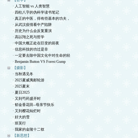
【哲学】
· 人工智能 vs 人类智慧
· 四柱八字的伪科学读书笔记
· 真正的中医，得有些基本的功夫，
· 从武汉疫情看中产陷阱
· 历史为什么会反复重演
· 高以翔之死与哲学
· 中国大概正处在巨变的前夜
· 信息科技的功过是非
· 一定要去除中国文化中对生命的轻
· Benjamin Button VS Forest Gump
【摄影】
· 当秋遇见冬
· 2025夏威夷邮轮游
· 2025夏末
· 夏日2025
· 又到芍药盛开时
· 郁金香花田--母亲节快乐
· 又到樱花灿烂时
· 好大的雪
· 班芙行
· 我家的金陵十二钗
【新思想】