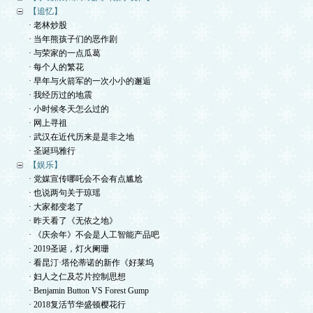
【追忆】
· 老林炒股
· 当年熊孩子们的恶作剧
· 与荣家的一点瓜葛
· 每个人的繁花
· 早年与火箭军的一次小小的邂逅
· 我经历过的地震
· 小时候冬天怎么过的
· 网上寻祖
· 武汉在近代历来是是非之地
· 圣诞玛雅行
【娱乐】
· 党媒宣传哪吒会不会有点尴尬
· 也说两句关于琼瑶
· 大家都变老了
· 昨天看了《无依之地》
· 《庆余年》不会是人工智能产品吧
· 2019圣诞，灯火阑珊
· 看昆汀·塔伦蒂诺的新作《好莱坞
· 妇人之仁及芯片控制思想
· Benjamin Button VS Forest Gump
· 2018复活节华盛顿樱花行