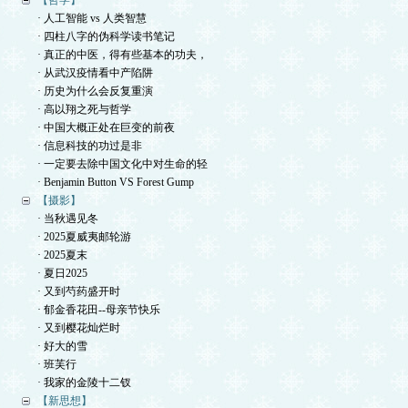
【哲学】
· 人工智能 vs 人类智慧
· 四柱八字的伪科学读书笔记
· 真正的中医，得有些基本的功夫，
· 从武汉疫情看中产陷阱
· 历史为什么会反复重演
· 高以翔之死与哲学
· 中国大概正处在巨变的前夜
· 信息科技的功过是非
· 一定要去除中国文化中对生命的轻
· Benjamin Button VS Forest Gump
【摄影】
· 当秋遇见冬
· 2025夏威夷邮轮游
· 2025夏末
· 夏日2025
· 又到芍药盛开时
· 郁金香花田--母亲节快乐
· 又到樱花灿烂时
· 好大的雪
· 班芙行
· 我家的金陵十二钗
【新思想】