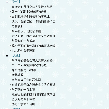
【社会】
· 马斯克们是否会将人类带入邪路
· 又一个Y2K泡沫破裂的必然
· 金刻羽就是金瓶梅里的李瓶儿
· 认识川普的误区：你谈的是哪个美
· 老林炒股
· 当年熊孩子们的恶作剧
· 右派们对于白左进步主义的矫枉过
· 与荣家的一点瓜葛
· 藏密里面的那些邪门的东西或来源
· 也说两句关于琼瑶
【文化】
· 马斯克们是否会将人类带入邪路
· 又一个Y2K泡沫破裂的必然
· 身带弓的另一种解释
· 老林炒股
· 当年熊孩子们的恶作剧
· 右派们对于白左进步主义的矫枉过
· 与荣家的一点瓜葛
· 藏密里面的那些邪门的东西或来源
· 也说两句关于琼瑶
· 游览加拿大五台山