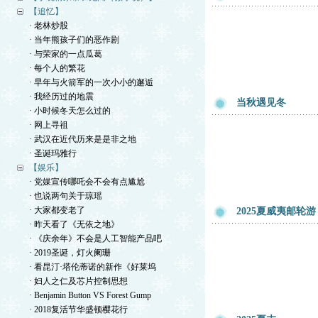
【追忆】
· 老林炒股
· 当年熊孩子们的恶作剧
· 与荣家的一点瓜葛
· 每个人的繁花
· 早年与火箭军的一次小小的邂逅
· 我经历过的地震
当秋遇见冬
· 小时候冬天怎么过的
· 网上寻祖
· 武汉在近代历来是是非之地
· 圣诞玛雅行
【娱乐】
· 党媒宣传哪吒会不会有点尴尬
· 也说两句关于琼瑶
· 大家都变老了
2025夏威夷邮轮游
· 昨天看了《无依之地》
· 《庆余年》不会是人工智能产品吧
· 2019圣诞，灯火阑珊
· 看昆汀·塔伦蒂诺的新作《好莱坞
· 妇人之仁及芯片控制思想
· Benjamin Button VS Forest Gump
· 2018复活节华盛顿樱花行