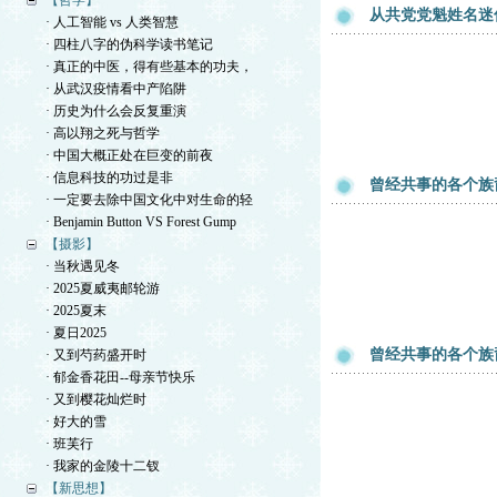
【哲学】
从共党党魁姓名迷
· 人工智能 vs 人类智慧
· 四柱八字的伪科学读书笔记
· 真正的中医，得有些基本的功夫，
· 从武汉疫情看中产陷阱
· 历史为什么会反复重演
· 高以翔之死与哲学
· 中国大概正处在巨变的前夜
· 信息科技的功过是非
曾经共事的各个族
· 一定要去除中国文化中对生命的轻
· Benjamin Button VS Forest Gump
【摄影】
· 当秋遇见冬
· 2025夏威夷邮轮游
· 2025夏末
· 夏日2025
曾经共事的各个族
· 又到芍药盛开时
· 郁金香花田--母亲节快乐
· 又到樱花灿烂时
· 好大的雪
· 班芙行
· 我家的金陵十二钗
【新思想】