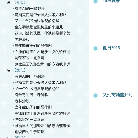
2025夏末
【社会】
· 有关AI的一些想法
· 马斯克们是否会将人类带入邪路
· 又一个Y2K泡沫破裂的必然
· 金刻羽就是金瓶梅里的李瓶儿
· 认识川普的误区：你谈的是哪个美
· 老林炒股
· 当年熊孩子们的恶作剧
夏日2025
· 右派们对于白左进步主义的矫枉过
· 与荣家的一点瓜葛
· 藏密里面的那些邪门的东西或来源
【文化】
· 有关AI的一些想法
· 马斯克们是否会将人类带入邪路
· 又一个Y2K泡沫破裂的必然
· 身带弓的另一种解释
又到芍药盛开时
· 老林炒股
· 当年熊孩子们的恶作剧
· 右派们对于白左进步主义的矫枉过
· 与荣家的一点瓜葛
· 藏密里面的那些邪门的东西或来源
· 也说两句关于琼瑶