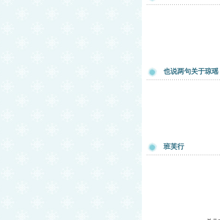
也说两句关于琼瑶
班芙行