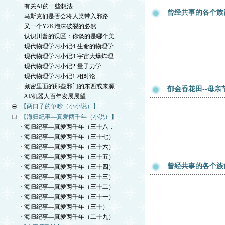
· 有关AI的一些想法
曾经共事的各个族
· 马斯克们是否会将人类带入邪路
· 又一个Y2K泡沫破裂的必然
· 认识川普的误区：你谈的是哪个美
· 现代物理学习小记4-生命的物理学
· 现代物理学习小记3-宇宙大爆炸理
· 现代物理学习小记2-量子力学
· 现代物理学习小记1-相对论
· 藏密里面的那些邪门的东西或来源
郁金香花田--母亲
· AI/机器人百年发展展望
【两口子的争吵（小小说）】
【海归纪事—真爱两千年（小说）】
· 海归纪事—真爱两千年（三十八，
· 海归纪事—真爱两千年（三十七）
· 海归纪事—真爱两千年（三十六）
· 海归纪事—真爱两千年（三十五）
曾经共事的各个族
· 海归纪事—真爱两千年（三十四）
· 海归纪事—真爱两千年（三十三）
· 海归纪事—真爱两千年（三十二）
· 海归纪事—真爱两千年（三十一）
· 海归纪事—真爱两千年（三十）
· 海归纪事—真爱两千年（二十九）