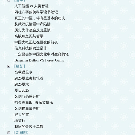
【哲学】
· 人工智能 vs 人类智慧
· 四柱八字的伪科学读书笔记
· 真正的中医，得有些基本的功夫，
· 从武汉疫情看中产陷阱
· 历史为什么会反复重演
· 高以翔之死与哲学
· 中国大概正处在巨变的前夜
· 信息科技的功过是非
· 一定要去除中国文化中对生命的轻
· Benjamin Button VS Forest Gump
【摄影】
· 当秋遇见冬
· 2025夏威夷邮轮游
· 2025夏末
· 夏日2025
· 又到芍药盛开时
· 郁金香花田--母亲节快乐
· 又到樱花灿烂时
· 好大的雪
· 班芙行
· 我家的金陵十二钗
【新思想】