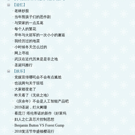
【追忆】
· 老林炒股
· 当年熊孩子们的恶作剧
· 与荣家的一点瓜葛
· 每个人的繁花
· 早年与火箭军的一次小小的邂逅
· 我经历过的地震
· 小时候冬天怎么过的
· 网上寻祖
· 武汉在近代历来是是非之地
· 圣诞玛雅行
【娱乐】
· 党媒宣传哪吒会不会有点尴尬
· 也说两句关于琼瑶
· 大家都变老了
· 昨天看了《无依之地》
· 《庆余年》不会是人工智能产品吧
· 2019圣诞，灯火阑珊
· 看昆汀·塔伦蒂诺的新作《好莱坞
· 妇人之仁及芯片控制思想
· Benjamin Button VS Forest Gump
· 2018复活节华盛顿樱花行