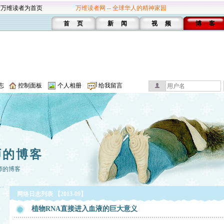
设万维读者为首页
万维读者网 -- 全球华人的精神家园
首 页
新 闻
视 频
博 客
志
控制面板
个人相册
给我留言
师的博客
师的博客
网络日志列表 【2013-09】
植物RNA直接进入血液的巨大意义