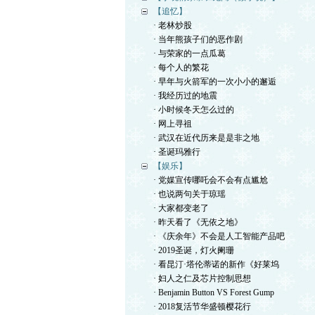
【追忆】
· 老林炒股
· 当年熊孩子们的恶作剧
· 与荣家的一点瓜葛
· 每个人的繁花
· 早年与火箭军的一次小小的邂逅
· 我经历过的地震
· 小时候冬天怎么过的
· 网上寻祖
· 武汉在近代历来是是非之地
· 圣诞玛雅行
【娱乐】
· 党媒宣传哪吒会不会有点尴尬
· 也说两句关于琼瑶
· 大家都变老了
· 昨天看了《无依之地》
· 《庆余年》不会是人工智能产品吧
· 2019圣诞，灯火阑珊
· 看昆汀·塔伦蒂诺的新作《好莱坞
· 妇人之仁及芯片控制思想
· Benjamin Button VS Forest Gump
· 2018复活节华盛顿樱花行