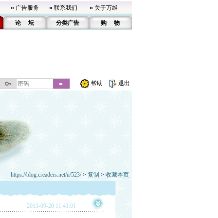
广告服务
联系我们
关于万维
论 坛
分类广告
购 物
帮助
退出
https://blog.creaders.net/u/523/
>
复制
>
收藏本页
2013-09-20 11:41:01