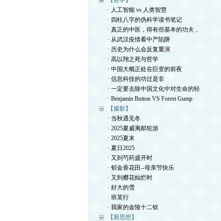
【哲学】
· 人工智能 vs 人类智慧
· 四柱八字的伪科学读书笔记
· 真正的中医，得有些基本的功夫，
· 从武汉疫情看中产陷阱
· 历史为什么会反复重演
· 高以翔之死与哲学
· 中国大概正处在巨变的前夜
· 信息科技的功过是非
· 一定要去除中国文化中对生命的轻
· Benjamin Button VS Forest Gump
【摄影】
· 当秋遇见冬
· 2025夏威夷邮轮游
· 2025夏末
· 夏日2025
· 又到芍药盛开时
· 郁金香花田--母亲节快乐
· 又到樱花灿烂时
· 好大的雪
· 班芙行
· 我家的金陵十二钗
【新思想】