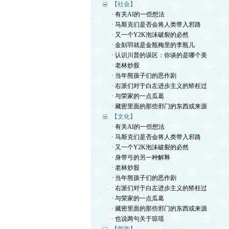
【社会】
· 有关AI的一些想法
· 马斯克们是否会将人类带入邪路
· 又一个Y2K泡沫破裂的必然
· 金刻羽就是金瓶梅里的李瓶儿
· 认识川普的误区：你谈的是哪个美
· 老林炒股
· 当年熊孩子们的恶作剧
· 右派们对于白左进步主义的矫枉过
· 与荣家的一点瓜葛
· 藏密里面的那些邪门的东西或来源
【文化】
· 有关AI的一些想法
· 马斯克们是否会将人类带入邪路
· 又一个Y2K泡沫破裂的必然
· 身带弓的另一种解释
· 老林炒股
· 当年熊孩子们的恶作剧
· 右派们对于白左进步主义的矫枉过
· 与荣家的一点瓜葛
· 藏密里面的那些邪门的东西或来源
· 也说两句关于琼瑶