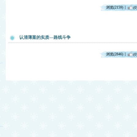
浏览(2159)
(0
认清薄案的实质—路线斗争
浏览(2846)
(0