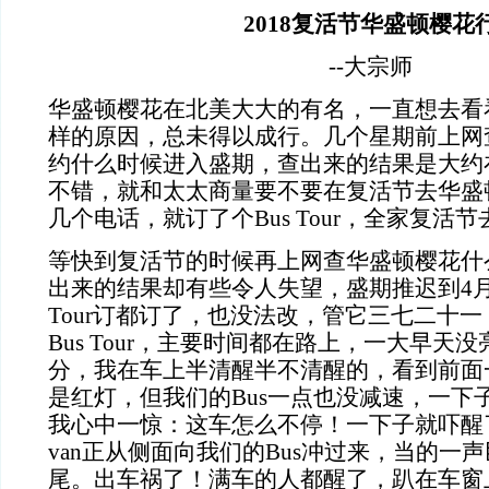
2018复活节华盛顿樱花
--大宗师
华盛顿樱花在北美大大的有名，一直想去看
样的原因，总未得以成行。几个星期前上网查
约什么时候进入盛期，查出来的结果是大约
不错，就和太太商量要不要在复活节去华盛
几个电话，就订了个Bus Tour，全家复活
等快到复活节的时候再上网查华盛顿樱花什
出来的结果却有些令人失望，盛期推迟到4月
Tour订都订了，也没法改，管它三七二十
Bus Tour，主要时间都在路上，一大早天
分，我在车上半清醒半不清醒的，看到前面
是红灯，但我们的Bus一点也没减速，一下
我心中一惊：这车怎么不停！一下子就吓醒
van正从侧面向我们的Bus冲过来，当的一声
尾。出车祸了！满车的人都醒了，趴在车窗上