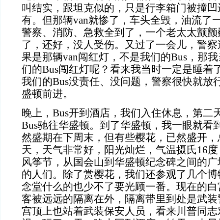
叫结实，跟坦克似的，只是行李箱门被撞凹
有。但那辆van就惨了，车头全毁，油流了
警察、消防、急救全到了，一个老太太颤颤巍
了，还好，没人受伤。又过了一会儿，警察
果是那辆van闯红灯，不是我们的Bus，那
们的Bus闯红灯呢？看来我当时一定是睡着
我们的Bus没责任、没问题，警察很快就放
盛顿前进。
晚上，Bus开到酒店，我们入住休息，第二
Bus驰往华盛顿。到了华盛顿，我一眼就看
然盛期在下周末，但有些樱花，已然盛开，
天，天气非常好，阳光灿烂，气温摄氏16
风筝节，从国会山到华盛顿纪念碑之间的广
的人们。除了赏樱花，我们还参观了几个博
念堂什么的也少不了要光顾一番。现在的白
客被远远的隔离在外，隔离带里到处是武装
宫顶上也站着武装保安人员，看来川普同志