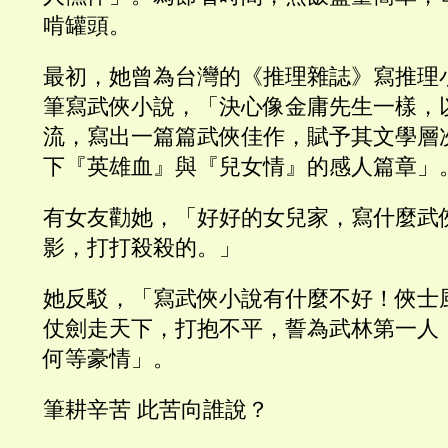
啃罐頭。
最初，她曾為台灣的《推理雜誌》寫推理
筆寫武俠小說，「決心像金庸先生一樣，
流，寫出一篇篇武俠佳作，賦予其文學層
下『英雄血』與『兒女情』的感人篇章」
有女友勸她，「好好的女兒家，寫什麼武
影，打打殺殺的。」
她反駁，「寫武俠小說有什麼不好！俠士
仗劍走天下，打抱不平，誓為武林第一人
何等豪情」。
筆耕辛苦 此苦向誰說？