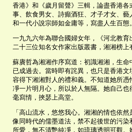
香港》和《歲月留聲》三輯，論盡香港各
事、飲食男女、詩癲酒狂、才子才女、藝
和一代小說宗師如金庸等，寫盡人生百態
一九九六年為聯合國婦女年，《河北教育
二十三位知名女作家出版叢書，湘湘榜上
蘇賡哲為湘湘作序寫道：初識湘湘，生命
已成過去。當時即有詫異，也只是香港文
容得下湘湘對人的禮和義。不知道她所憑
凈一片明月心，所以於人無隔。她自己也
毫寫情，挾瑟上高堂。
「高山流水，悠悠我心。湘湘的情也依然
像同時代的儒墨道法，禁不起後世的污染
所愛，無不清艷純凈，如琉璃透明可觀。