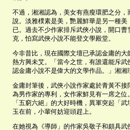
不過，湘湘認為，美女有燕瘦環肥之分，
說。淡雅樸素是美，艷麗鮮華是另一種美
已。過去不少作家排斥武俠小說，開口曹
克，怕寫武俠小說不能登文學殿堂。
今非昔比，現在國際文壇已承認金庸的大
熱方興未艾。「當今之世，有誰還能斥武
認金庸小說不是偉大的文學作品。」湘湘
金庸封筆後，武俠小說作家處於青黃不接
為男作家的專利，女作家鮮見有一席之位
「五窮六絕」的大好時機，異軍突起「武
玉在前，小輩何妨迎頭趕上。
在她視為《導師」的作家吳敬子和頗具武