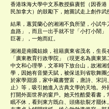
香港珠海大學中文系教授蘇賡哲（因香港
民加拿大）的鼓勵下，她嘗試走上創作武
結果，蕙質蘭心的湘湘不負所望，小試牛
血路」，而且一出手就不甘「小打小鬧」
巨著」，一炮而紅。
湘湘是南國姑娘，祖籍廣東省茂名，生長
「廣東教育行政學院」（現更名為廣東第
中文和心理學，文革時下放台山，故湘湘
學，因她有音樂天賦，被保送到省歌舞團
於家學淵源，家中藏書豐富，唐詩、宋詞
止》等，吸引她進入古典文學的天地。外
打開外面世界的窗戶。她天性酷愛看書，
眠不休，看到東方既白、頭痛欲裂才罷休