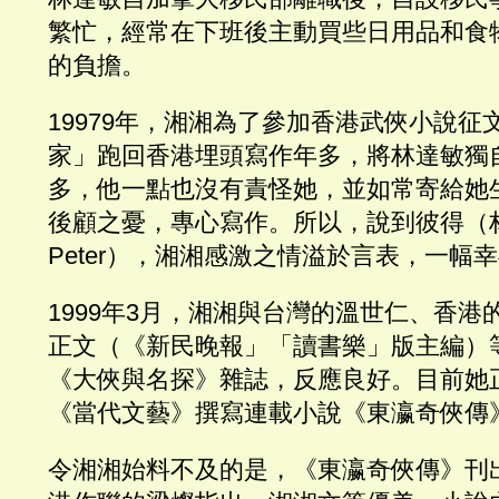
繁忙，經常在下班後主動買些日用品和食
的負擔。
19979年，湘湘為了參加香港武俠小說征
家」跑回香港埋頭寫作年多，將林達敏獨
多，他一點也沒有責怪她，並如常寄給她
後顧之憂，專心寫作。所以，說到彼得（
Peter），湘湘感激之情溢於言表，一幅
1999年3月，湘湘與台灣的溫世仁、香
正文（《新民晚報」「讀書樂」版主編）
《大俠與名探》雜誌，反應良好。目前她
《當代文藝》撰寫連載小說《東瀛奇俠傳
令湘湘始料不及的是，《東瀛奇俠傳》刊