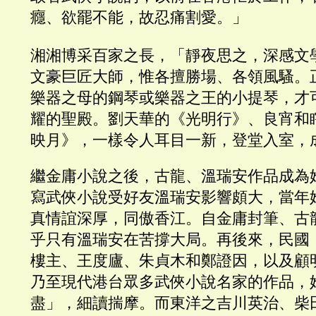
癮、欲罷不能，故忍痛割愛。」
湘湘博采百家之長，「靜夜思之，深感文學
文豪巨匠大師，惟各擅勝場、各領風騷。
樂器之母的鋼琴或樂器之王的小提琴，才
耀的聖殿。劉天華的《光明行》、良宵和
映月》，一樣令人耳目一新，登堂入室，
繼金庸小說之後，古龍、溫瑞安作品成為
寫武俠小說受好友溫瑞安影響頗大，當年
真情誼深厚，同傲香江。自金庸封筆、古
乎只有溫瑞安在苦撐大局。再後來，民國
樓主、王度廬、朱貞木和鄭證因，以及顧
乃至現代港台眾多武俠小說名家的作品，
盡」，細讀揣摩。而東洋之吉川英治、柴