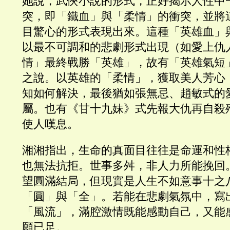
她說，武俠小說的形式，正好揭示人性中
突，即「鐵血」與「柔情」的衝突，並將
目驚心的形式表現出來。這種「英雄血」
以最不可調和的悲劇形式出現（如愛上仇
情」最終戰勝「英雄」，故有「英雄氣短
之說。以英雄的「柔情」，獲取美人芳心
知如何解決，最後猶如張無忌、趙敏式的
屬。也有《甘十九妹》式先報大仇再自殺
使人嘆息。
湘湘指出，生命的真面目往往是命運和性
也無法抗拒。世事多舛，非人力所能挽回
望圓滿結局，但現實是人生不如意事十之
「圓」與「全」。若能在悲劇氣氛中，寫
「風流」，滿腔激情既能感動自己，又能
願已足。