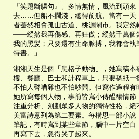
『笑題斷腸句』。多情無情，風流到頭來
去……但船不擱淺，總得前航。當有一天
者驀然相會孤山古道、桃源鬧市。我定然
——縱然我再傷感、再狂傲；縱然千萬個
我的黑髪；只要還有生命脈搏，我都會執
特書。」
湘湘天生是個「爬格子動物」，她寫稿本
樓、餐廳、巴士和計程車上，只要稿紙一
不怕人聲嘈雜也不怕吵鬧。但寫作過程有
她所寫每個人物，事前皆寫小傳醖釀情節
注重分析、刻劃眾多人物的獨特性格，絕
美富詩意列為第二要素。每構思一部小說
筆記，有時寫到某些章節，腦中一片空白
再寫下去，急得哭了起來。