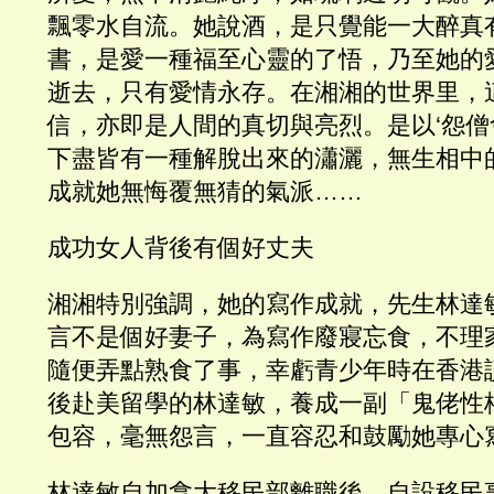
飄零水自流。她說酒，是只覺能一大醉真
書，是愛一種福至心靈的了悟，乃至她的
逝去，只有愛情永存。在湘湘的世界里，
信，亦即是人間的真切與亮烈。是以‘怨僧
下盡皆有一種解脫出來的瀟灑，無生相中
成就她無悔覆無猜的氣派……
成功女人背後有個好丈夫
湘湘特別強調，她的寫作成就，先生林達
言不是個好妻子，為寫作廢寢忘食，不理
隨便弄點熟食了事，幸虧青少年時在香港
後赴美留學的林達敏，養成一副「鬼佬性
包容，毫無怨言，一直容忍和鼓勵她專心
林達敏自加拿大移民部離職後，自設移民