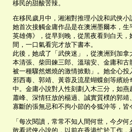
移民的甜酸苦辣。
在移民歲月中，湘湘對推理小說和武俠小
她首次接觸金庸作品是在澳洲墨爾本，生
英雄傳》，從早到晚，從黑夜看到白天，
間，一口氣看完才放下書本。
此後，她成了「武俠迷」，從澳洲到加拿
本清張、柴田鍊三郎、溫瑞安、金庸和古
被一種驟然燃燒的激情掀動」。她全心投
邪西毒、郭靖、黃蓉及流星蝴蝶劍等繽紛
中。金庸小說對人性刻劃入木三分，如燕
蕭峰、深情狂放的楊過、誠實質樸的郭靖
寡斷的張無忌和不拘小節的令狐沖等，皆
「每次閱讀，常常不知人間何世，今夕何
敢看武俠小說的，以前在香港忙於工作，