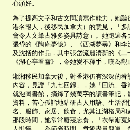
心頭好。
為了提高文字和古文閱讀寫作能力，她聽
港名報人，後移民加拿大）的意見，「多
會令人文筆古雅多姿具詩意」。她跑遍各
張岱的《陶庵夢憶》、《西湖夢尋》和李
及沈括的作品，其中張岱流麗清新的《二
《湖心亭看雪》，令她愛不釋手，嘆為觀
湘湘移民加拿大後，對香港仍有深深的眷
內容，見證「九七回歸」，她「回流」香
就泡圖書館，摘錄了幾萬字的讀書筆記，
資料，苦心孤詣地鉆研古人用語、生活習
名、服飾、家居、飲食，尤其江湖格局和
那段時間，她常常廢寢忘食，「衣帶漸寬
人憔悴」。為節省時間，煮飯盡量簡單，