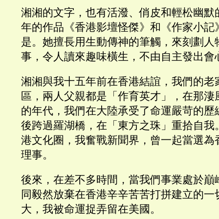
湘湘的文字，也有活潑、俏皮和輕松幽默
年的作品《香港影壇怪傑》和《作家小記
是。她擅長用生動傳神的筆觸，來刻劃人
事，令人讀來趣味橫生，不由自主發出會
湘湘與我十五年前在香港結誼，我們的老
區，兩人父親都是「作育英才」，在那淒
的年代，我們在大陸承受了命運嚴苛的歷
後跨過羅湖橋，在「東方之珠」重拾自我
港文化圈，我奮戰新聞界，曾一起當選為
理事。
後來，在差不多時間，當我們事業處於巔
同毅然放棄在香港辛辛苦苦打拼建立的一
大，我被命運捉弄留在美國。