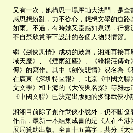
又有一次，她構思一場壓軸大決鬥，是全
感思想紛亂，力不從心，想想文學的道路
如雨。不過，有時她又靈感如泉湧，行雲
不自禁欣賞筆下設計的各個人物與情節。
繼《劍俠悲情》成功的鼓舞，湘湘再接再
域天魔》、《煙雨紅塵》、《綠楊莊傳奇
傳》的寫作。其中《劍俠悲情》易名為《
在廣東《深圳特區報》、北京《中國文聯
文文學》和上海的《大俠與名探》等雜志
《中國文聯》已決定出版她的多部武俠小
湘湘目前除了創作武俠小說外，仍不斷發
作品，最新一本結集成書的是《人在香港
展局贊助出版。全書十五萬字，共分《太