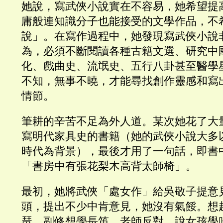
她說，寫武俠小說實在不容易，她希望提
庸般連知識分子也能接受的文學作品，不
說」。在寫作過程中，她發現寫武俠小說
為，必須不斷閱讀各種古籍文選、研究中
化、戲曲史、流氓史、五行八卦甚至醫學
不知，無事不曉，才能尋找創作靈感和寫
情節。
筆耕的辛苦不足為外人道。某次她花了大
寫明代家具史的書籍（她的武俠小說大多
時代為背景），最後才用了一句話，即書
「書房中有張花梨木高背太師椅」。
最初，她將武俠「處女作」給吳敬子提意
頭，提出不少中肯意見，她沒有氣餒。想
琶，副修想學長笛，老師反對，說女孩學