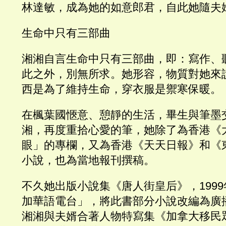
林達敏，成為她的如意郎君，自此她隨夫
生命中只有三部曲
湘湘自言生命中只有三部曲，即：寫作、
此之外，別無所求。她形容，物質對她來
西是為了維持生命，穿衣服是禦寒保暖。
在楓葉國愜意、憩靜的生活，畢生與筆墨
湘，再度重拾心愛的筆，她除了為香港《
眼」的專欄，又為香港《天天日報》和《
小說，也為當地報刊撰稿。
不久她出版小說集《唐人街皇后》，199
加華語電台」，將此書部分小說改編為廣
湘湘與夫婿合著人物特寫集《加拿大移民