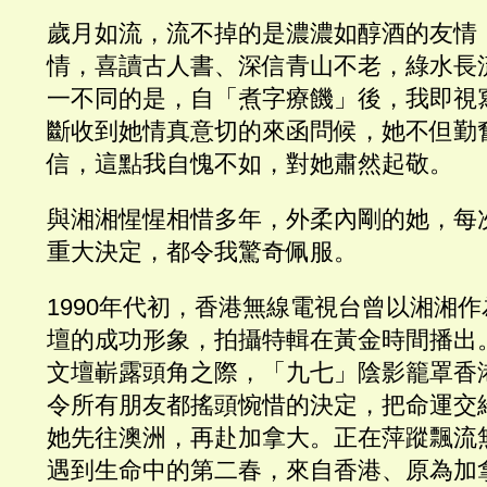
歲月如流，流不掉的是濃濃如醇酒的友情
情，喜讀古人書、深信青山不老，綠水長
一不同的是，自「煮字療饑」後，我即視
斷收到她情真意切的來函問候，她不但勤
信，這點我自愧不如，對她肅然起敬。
與湘湘惺惺相惜多年，外柔內剛的她，每
重大決定，都令我驚奇佩服。
1990年代初，香港無線電視台曾以湘湘
壇的成功形象，拍攝特輯在黃金時間播出
文壇嶄露頭角之際，「九七」陰影籠罩香
令所有朋友都搖頭惋惜的決定，把命運交
她先往澳洲，再赴加拿大。正在萍蹤飄流
遇到生命中的第二春，來自香港、原為加