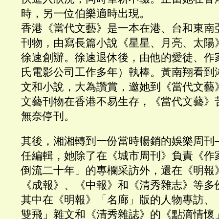
時，另一位伯樂適時出現。
香港《當代文藝》是一本在港、台和東南
刊物，由寫長篇小說《星星、月亮、太陽
徐速創辦。徐速退休後，由他的愛徒、作
氏電影公司工作多年）執棒。黃南翔看到
文和小說，大為讚賞，邀她到《當代文藝
文藝刊物在香港不易生存，《當代文藝》
無奈停刊。
其後，湘湘轉到一份當時暢銷的娛樂周刊
任編輯，她除了在《城市周刊》負責《作
倒流二十年」的專欄采訪外，還在《明報
《成報》、《中報》和《清秀雜志》等多
其中在《明報》「名廊」版的人物專訪、
雙飛」雜文和《清秀雜誌》的《點滴情懷