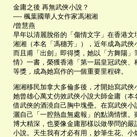
金庸之後 再無武俠小說？
—- 楓葉國華人女作家馮湘湘
/曾慧燕
早年以清麗脫俗的「傷情文字」在香港文
湘湘（本名「馮穗芳」），近年成為武俠
而且甫「出劍」即得獎，她以「方舞陽」
情》一書，榮獲香港「第一屆皇冠武俠、
等獎，成為她寫作的一個重要里程碑。
湘湘移民加拿大多倫多後，才開始寫武俠
她曾雄心萬丈仿效武俠小說大師金庸（本
借武俠的酒澆自己胸中塊壘。在寫武俠小
灑自己「一腔熱血無處報」的點滴情懷。
博大精深，也要像金庸那樣以做學問的嚴
小說。天生我有才必有用，妙筆生花、小