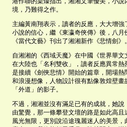
港作聯的梁燦指出，湘湘文筆優美，小說
境，乃難得之作。
主編黃南翔表示，讀者的反應，大大增強
小說的信心，繼《東瀛奇俠傳》後，八月
《當代文藝》刊出了湘湘新作《悲情劍》
自湘湘的《西域天魔》在中國《世界華文
在大陸也「名利雙收」，讀者反應異常熱
是接續《劍俠悲情》開始的篇章，開場熱
和浪漫想像，人物設計很有點像敦煌壁畫
「外道」的影子。
不過，湘湘並沒有滿足已有的成就，她說
由驚覺，那一條攀登文壇的路是如此高且
風光無限，更別說沿途瑰麗迷人的美景，