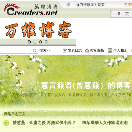
设万维读者为首页
万维
首 页
搜索>>
发表日志
控制面板
个人相册
慧言燕语(曾慧燕）的博客
不为权贵唱赞歌，只为苍生说实话。铁肩担道义，妙手着文章。用文字守护
网络日志正文
曾慧燕：金庸之後 再無武俠小說？ — 楓葉國華人女作家馮湘湘