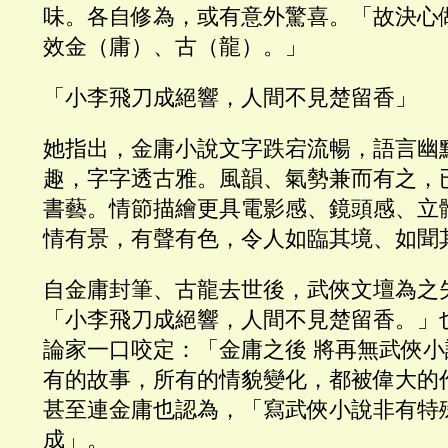
味。各自修為，或有意外驚喜。「故決心
效金（庸）、古（龍）。」
「小李飛刀成絕響，人間不見楚留香」
她指出，金庸小說文字跌宕流暢，語言幽
趣，字字透古雅。風韻、氣勢兼而有之，
書藝。情節描繪更具電影感、鏡頭感、立
情有景，有聲有色，令人如臨其境、如聞
自金庸封筆、古龍去世後，武俠文壇為之
「小李飛刀成絕響，人間不見楚留香。」
論家一口咬定：「金庸之後 將再無武俠
有的故事，所有的情貌變化，都被偉大的
甚至連金庸也認為，「寫武俠小說非有特
成」。