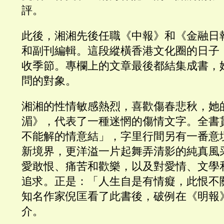
評。
此後，湘湘先後任職《中報》和《金融日
和副刊編輯。這段縱橫香港文化圈的日子
收季節。專欄上的文章最後都結集成書，
問的對象。
湘湘的性情敏感熱烈，喜歡傷春悲秋，她
湄》，代表了一種迷惘的傷情文字。全書
不能解的情意結」，字里行間另有一番意
新境界，更洋溢一片起舞弄清影的純真風
愛敢恨、痛苦和歡樂，以及對愛情、文學
追求。正是：「人生自是有情癡，此恨不
知名作家倪匡看了此書後，破例在《明報
介。