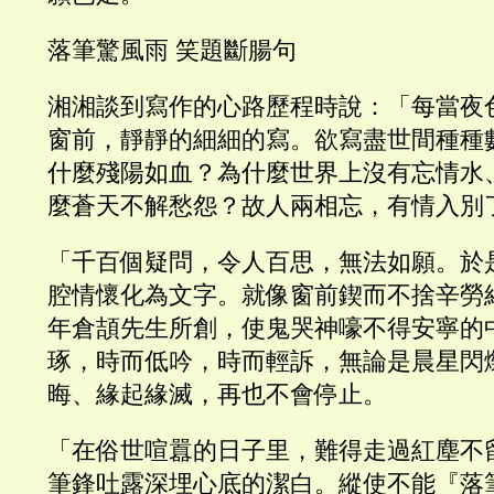
落筆驚風雨 笑題斷腸句
湘湘談到寫作的心路歷程時說：「每當夜
窗前，靜靜的細細的寫。欲寫盡世間種種
什麼殘陽如血？為什麼世界上沒有忘情水
麼蒼天不解愁怨？故人兩相忘，有情入別
「千百個疑問，令人百思，無法如願。於
腔情懷化為文字。就像窗前鍥而不捨辛勞
年倉頡先生所創，使鬼哭神嚎不得安寧的
琢，時而低吟，時而輕訴，無論是晨星閃
晦、緣起緣滅，再也不會停止。
「在俗世喧囂的日子里，難得走過紅塵不
筆鋒吐露深埋心底的潔白。縱使不能『落