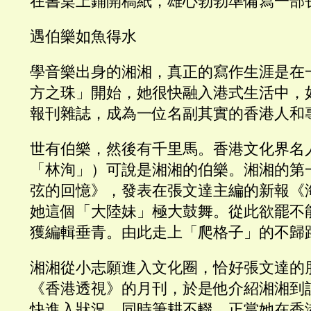
在書桌上鋪開稿紙，雄心勃勃準備寫一部
遇伯樂如魚得水
學音樂出身的湘湘，真正的寫作生涯是在
方之珠」開始，她很快融入港式生活中，
報刊雜誌，成為一位名副其實的香港人和
世有伯樂，然後有千里馬。香港文化界名
「林洵」）可說是湘湘的伯樂。湘湘的第
弦的回憶》，發表在張文達主編的新報《
她這個「大陸妹」極大鼓舞。從此欲罷不
獲編輯垂青。由此走上「爬格子」的不歸
湘湘從小志願進入文化圈，恰好張文達的
《香港透視》的月刊，於是他介紹湘湘到
快進入狀況，同時筆耕不輟。正當她在香