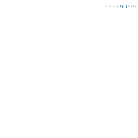
Copyright (C) 1998-2