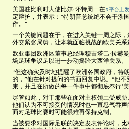
美国驻比利时大使比尔·怀特周一在
X平台上
定辩护，并表示：“特朗普总统绝不会干涉
作。”
一个关键问题在于，在进入关键一周之际，
外交紧张局势，让本就面临挑战的欧美关系
欧亚集团欧洲区董事总经理穆吉塔巴·拉赫
场足球争议足以进一步动摇跨大西洋关系。
“但这确实及时地提醒了欧洲各国政府，特
的，”他在针对提问的书面回复中说。“他不
束，并且在所做的每一件事中都彻底奉行‘美
尽管如此，对于那些在面对主权领土受威胁
他们认为不可接受的情况时也一直忍气吞声
面对足球比赛时可能很难再保持克制。
当被要求对国际足联的决定发表评论时，比利