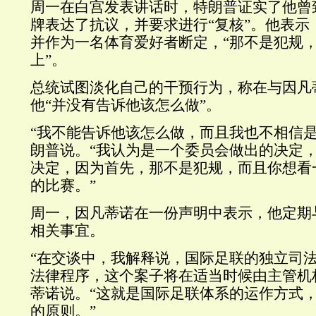
周一在白宫发表讲话时，特朗普证实了他曾
牌表达了抗议，并要求进行“复核”。他表示
并作为一名体育爱好者断定，“那不是犯规
上”。
总统试图淡化自己的干预行为，称在与因凡
他“并没有告诉他该怎么做”。
“我不能告诉他该怎么做，而且我也不相信是
朗普说。“我认为是一个委员会做出的决定
决定，因为首先，那不是犯规，而且你想看
的比赛。”
周一，因凡蒂诺在一份声明中表示，他定期
相关事宜。
“在交谈中，我解释说，国际足联的独立司
法律程序，这个案子将在适当时候由主管机
蒂诺说。“这就是国际足联体系的运作方式
的原则。”