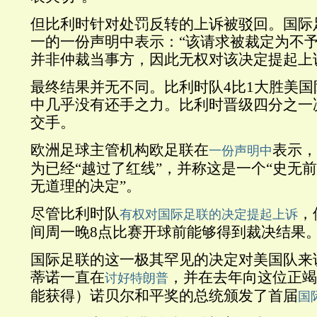
但比利时针对处罚反转的上诉被驳回。国际
一的一份声明中表示：“该请求被裁定为不
并非仲裁当事方，因此无权对该决定提起上
最终结果并无不同。比利时队4比1大胜美
中几乎没有还手之力。比利时晋级四分之一
交手。
欧洲足球主管机构欧足联在
表示，
一份声明中
为已经“越过了红线”，并称这是一个“史无
无道理的决定”。
尽管比利时队
，
有权对国际足联的决定提起上诉
间周一晚8点比赛开球前能够得到裁决结果
国际足联的这一极其罕见的决定对美国队来
蒂诺一直在
，并在去年向这位正竭
讨好特朗普
能获得）诺贝尔和平奖的总统颁发了首届
国