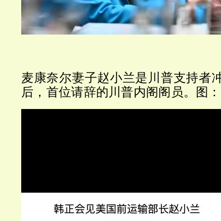
麦康奈尔妻子赵小兰是川普支持者
后，首位请辞的川普内阁阁员。图：