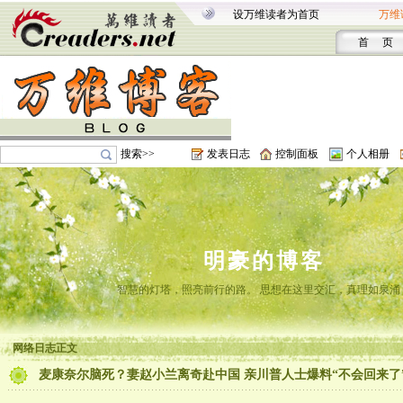
设万维读者为首页
万维
首 页
搜索>>
发表日志
控制面板
个人相册
明豪的博客
智慧的灯塔，照亮前行的路。 思想在这里交汇，真理如泉涌
网络日志正文
麦康奈尔脑死？妻赵小兰离奇赴中国 亲川普人士爆料“不会回来了