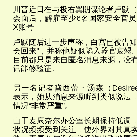
川普近日在与极右翼阴谋论者卢默（Lau
会面后，解雇至少6名国家安全官员
X账号
卢默随后进一步声称，白宫已被告知
会回来”，并称他疑似陷入器官衰竭
目前都只是来自匿名消息来源，没
讯能够验证。
另一名记者黛西蕾・汤森（Desiree 
表示，她从消息来源听到类似说法
情况“非常严重”。
由于麦康奈尔办公室长期保持低调
状况频频受到关注，使外界对其真