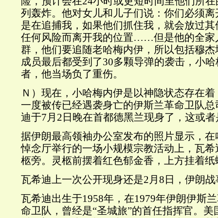
险，预计会在24小时或更短时间里他们所
列轰炸。他对女儿和儿子们说：你们必须离
是在追捕我，如果他们抓住我，就会放过其
任何风险而离开我的位置……但是他的全家
群，他们要追随老哈梅内伊，所以包括穆杰
成员最后都受到了30多颗导弹的袭击，小
者，他当场负了重伤。
Ｎ）现在，小哈梅内伊是以神隐状态存在着
一度被传已经遇袭身亡的伊斯兰革命卫队总
迪于7月2日晚在首都德黑兰现身了，这或
据伊朗最高领袖办公室发布的照片显示，在
悼念厅举行的一场小规模宗教活动上，瓦希
柩旁。灵柩前摆着红色郁金香，上方挂着纸
瓦希迪上一次公开现身还是2月8日，伊朗
瓦希迪出生于1958年，在1979年伊朗伊
命卫队，曾经是“圣城旅”的首任指挥官。美国