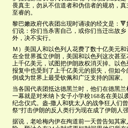
畏真主，勿从不信道者和伪信者的规劝，真
至睿的。
黎巴嫩政府代表团出现时诵读的经文是：
们说：你们当杀害自己，或你们当迁出故乡
外，决不实行。
Ｍ）美国人和以色列人花费了数十亿美元和
在全世界孤立伊朗，美国和以色列这次甚至
上千亿美元，试图把伊朗政权消灭掉。以色
报复中也受到了上千亿美元的损失，但如今
倒成为世界上最受钦佩和广泛支持的国家。
当各国代表团抵达德黑兰时，他们在德黑兰
一幕就是对米纳卜女子小学校168名在美以
纪念仪式。盎-撒人和犹太人的战争狂人们曾
祭”打击伊朗的反人类行为现在成了伊朗人
据说，老哈梅内伊在殉道前一天曾告知其家