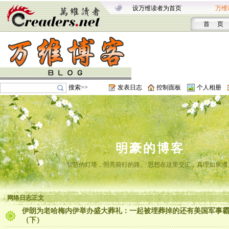
设万维读者为首页
万维
首 页
搜索>>
发表日志
控制面板
个人相册
明豪的博客
智慧的灯塔，照亮前行的路。 思想在这里交汇，真理如泉涌
网络日志正文
伊朗为老哈梅内伊举办盛大葬礼：一起被埋葬掉的还有美国军事
（下）