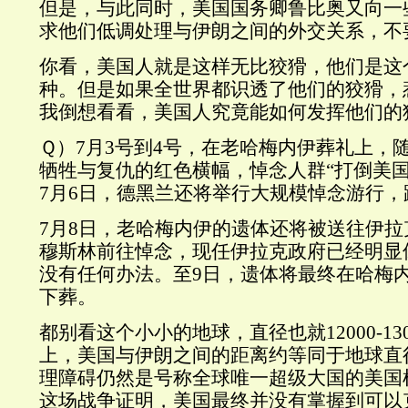
但是，与此同时，美国国务卿鲁比奥又向一
求他们低调处理与伊朗之间的外交关系，不
你看，美国人就是这样无比狡猾，他们是这
种。但是如果全世界都识透了他们的狡猾，
我倒想看看，美国人究竟能如何发挥他们的
Ｑ）7月3号到4号，在老哈梅内伊葬礼上，
牺牲与复仇的红色横幅，悼念人群“打倒美国
7月6日，德黑兰还将举行大规模悼念游行，
7月8日，老哈梅内伊的遗体还将被送往伊
穆斯林前往悼念，现任伊拉克政府已经明显
没有任何办法。至9日，遗体将最终在哈梅
下葬。
都别看这个小小的地球，直径也就12000-13
上，美国与伊朗之间的距离约等同于地球直
理障碍仍然是号称全球唯一超级大国的美国
这场战争证明，美国最终并没有掌握到可以