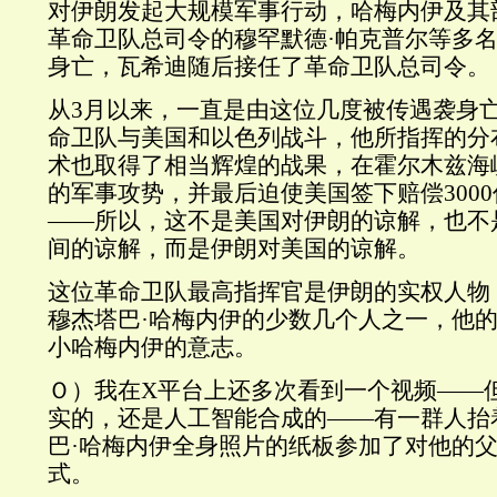
对伊朗发起大规模军事行动，哈梅内伊及其
革命卫队总司令的穆罕默德·帕克普尔等多
身亡，瓦希迪随后接任了革命卫队总司令。
从3月以来，一直是由这位几度被传遇袭身
命卫队与美国和以色列战斗，他所指挥的分
术也取得了相当辉煌的战果，在霍尔木兹海
的军事攻势，并最后迫使美国签下赔偿300
——所以，这不是美国对伊朗的谅解，也不
间的谅解，而是伊朗对美国的谅解。
这位革命卫队最高指挥官是伊朗的实权人物
穆杰塔巴·哈梅内伊的少数几个人之一，他
小哈梅内伊的意志。
Ｏ）我在X平台上还多次看到一个视频——
实的，还是人工智能合成的——有一群人抬
巴·哈梅内伊全身照片的纸板参加了对他的
式。