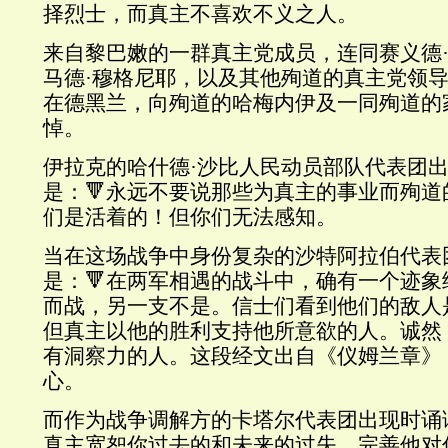
择烈士，而真主不喜欢不义之人。
来自黎巴嫩的一群真主党成员，连同赛义德·
马德·穆格尼耶，以及其他殉道的真主党领
在德黑兰，向殉道的哈梅内伊及一同殉道的
悼。
伊拉克的哈什德·沙比人民动员部队代表团
是：🔻永远不要说那些为真主的事业而殉
们是活着的！但你们无法感知。
当在这场战争中身份复杂的沙特阿拉伯代表
是：🔻在两军相遇的战斗中，确有一个迹
而战，另一支不是。信士们看到他们的敌人
但真主以他的胜利支持他所意欲的人。诚然
有洞察力的人。这段经文出自《仪姆兰章》
心。
而作为战争调解方的卡塔尔代表团出现时诵
真主宽恕你过去的和未来的过失，完善他对