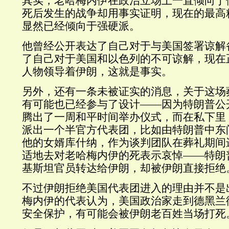
其实，老哈梅内伊在政治立场上一直倾向于
死后发生的战争却用事实证明，现在的最高
显然已经倾向于强硬派。
他曾经公开表达了自己对于与美国签署谅解
了自己对于美国和以色列的不可谅解，现在
人物领导着伊朗，这就是事实。
另外，还有一条未被证实的消息，关于这场
有可能也已经参与了设计——因为特朗普公
腾出了一周和平时间举办仪式，而在私下里
派出一个半官方代表团，比如由特朗普中东
他的女婿库什纳，作为谈判团队在葬礼期间
适地去对老哈梅内伊的死表示哀悼——特朗
基斯坦官员转达给伊朗，却被伊朗直接拒绝
不过伊朗拒绝美国代表团进入的理由并不是
梅内伊的代表认为，美国政治家走到德黑兰
安全保护，有可能会被伊朗老百姓当场打死