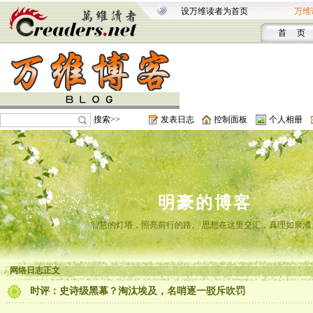
设万维读者为首页
万维
首 页
搜索>>
发表日志
控制面板
个人相册
明豪的博客
智慧的灯塔，照亮前行的路。 思想在这里交汇，真理如泉涌
网络日志正文
时评：史诗级黑幕？淘汰埃及，名哨逐一驳斥吹罚