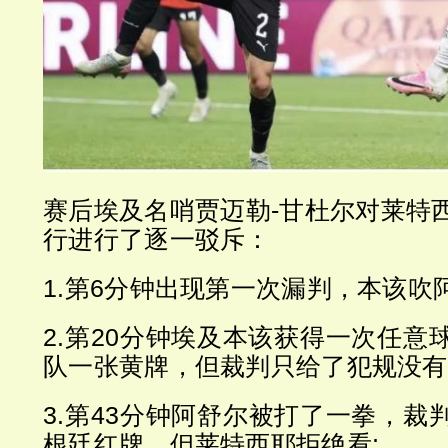
赛后埃及名哨贾迈勒-甘杜尔对莱特
行进行了逐一驳斥：
1.第6分钟出现第一次漏判，本该吹
2.第20分钟埃及本该获得一次任意
队一张黄牌，但裁判只给了犯规没有
3.第43分钟阿舒尔被打了一拳，裁
根廷红牌，但莱特西耶拒绝看;