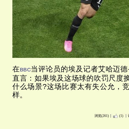
在
当评论员的埃及记者艾哈迈德
BBC
直言：如果埃及这场球的吹罚尺度
什么场景?这场比赛太有失公允，
样。
浏览(261)
(1)