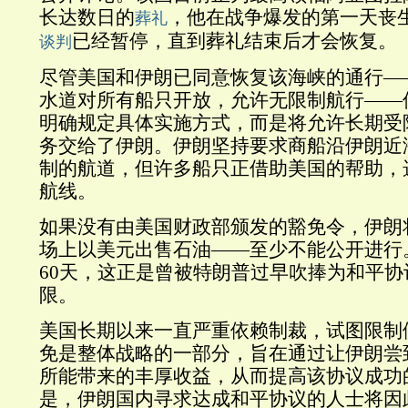
长达数日的
，他在战争爆发的第一天丧
葬礼
已经暂停，直到葬礼结束后才会恢复。
谈判
尽管美国和伊朗已同意恢复该海峡的通行—
水道对所有船只开放，允许无限制航行——
明确规定具体实施方式，而是将允许长期受
务交给了伊朗。伊朗坚持要求商船沿伊朗近
制的航道，但许多船只正借助美国的帮助，
航线。
如果没有由美国财政部颁发的豁免令，伊朗
场上以美元出售石油——至少不能公开进行
60天，这正是曾被特朗普过早吹捧为和平
限。
美国长期以来一直严重依赖制裁，试图限制
免是整体战略的一部分，旨在通过让伊朗尝
所能带来的丰厚收益，从而提高该协议成功
是，伊朗国内寻求达成和平协议的人士将因