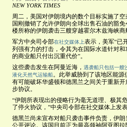
NEW YORK TIMES
周二，美国对伊朗境内的数个目标实施了空
国刚撤销了允许伊朗向全球出售石油的豁免
楼所称的伊朗袭击三艘穿越霍尔木兹海峡商
军方中央司令部
表示，美军“已
在社交媒体上
列强有力的打击，令其为在国际水道针对和
的商业船只付出沉重代价”。
这些袭击发生在阿曼近海，
遇袭船只包括一艘
。此举威胁到了该地区能源
液化天然气运输船
有可能破坏华盛顿和德黑兰之间关于重新开
步协议。
“伊朗所表现出的侵略行为毫无道理、极其
了停火协议，”中央司令部在社交媒体上发
德黑兰尚未宣布对船只袭击事件负责，伊朗
公开评论。该国目前正为最高领袖阿亚图拉