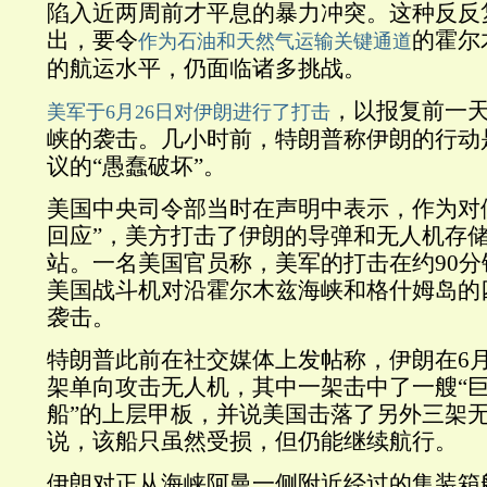
陷入近两周前才平息的暴力冲突。这种反反
出，要令
的霍尔
作为石油和天然气运输关键通道
的航运水平，仍面临诸多挑战。
，以报复前一
美军于6月26日对伊朗进行了打击
峡的袭击。几小时前，特朗普称伊朗的行动
议的“愚蠢破坏”。
美国中央司令部当时在声明中表示，作为对
回应”，美方打击了伊朗的导弹和无人机存
站。一名美国官员称，美军的打击在约90
美国战斗机对沿霍尔木兹海峡和格什姆岛的
袭击。
特朗普此前在社交媒体上发帖称，伊朗在6月
架单向攻击无人机，其中一架击中了一艘“
船”的上层甲板，并说美国击落了另外三架
说，该船只虽然受损，但仍能继续航行。
伊朗对正从海峡阿曼一侧附近经过的集装箱船Eve