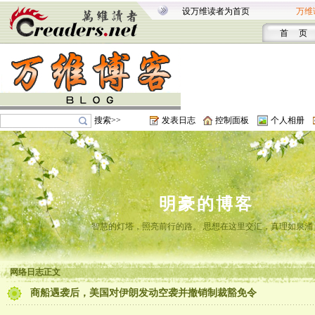
设万维读者为首页
万维
首 页
搜索>>
发表日志
控制面板
个人相册
明豪的博客
智慧的灯塔，照亮前行的路。 思想在这里交汇，真理如泉涌
网络日志正文
商船遇袭后，美国对伊朗发动空袭并撤销制裁豁免令