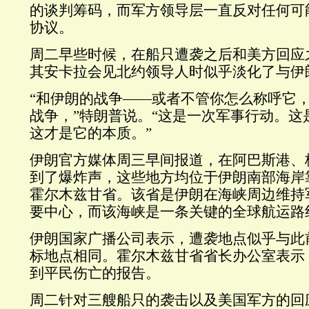
的谈判筹码，而军方领导层一直反对任何可
协议。
周二早些时候，在船只遭袭之后和美方回应
其安卡拉会见北约领导人时似乎淡化了与伊
“和伊朗的战争——或者不管你怎么称呼它
战争，”特朗普说。“这是一次军事行动。这
这才是它的本质。”
伊朗官方媒体周三早间报道，在阿巴斯港、
到了爆炸声，这些地方均位于伊朗南部海岸
霍尔木兹甘省。该省是伊朗在海峡周边维持
要中心，而该海峡是一条关键的全球航运路
伊朗国家广播公司表示，遭袭地点似乎与此
标地点相同。霍尔木兹甘省省长办公室表示
到平民伤亡的报告。
周二针对三艘船只的袭击以及美国军方的回