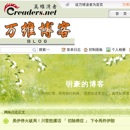
设万维读者为首页
万维
首 页
搜索>>
发表日志
控制面板
个人相册
明豪的博客
智慧的灯塔，照亮前行的路。 思想在这里交汇，真理如泉涌
网络日志正文
美伊停火破局！川普怒撂话 「 切除癌症 」 下令再炸伊朗