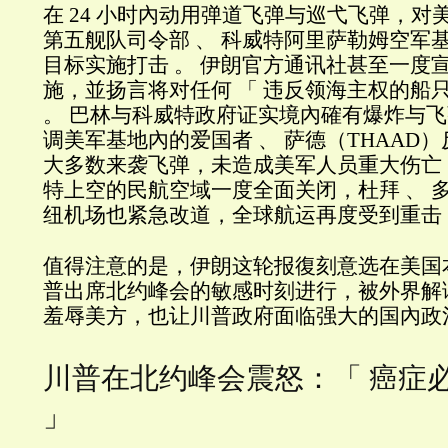
在 24 小时內动用弹道飞弹与巡弋飞弹，对
第五舰队司令部 、 科威特阿里萨勒姆空军
目标实施打击 。 伊朗官方通讯社甚至一度宣称
施，並扬言将对任何 「 违反领海主权的船只
。 巴林与科威特政府证实境內確有爆炸与
调美军基地內的爱国者 、 萨德（THAAD
大多数来袭飞弹，未造成美军人员重大伤亡 
特上空的民航空域一度全面关闭，杜拜 、 
纽机场也紧急改道，全球航运再度受到重击 
值得注意的是，伊朗这轮报復刻意选在美国本
普出席北约峰会的敏感时刻进行，被外界解
羞辱美方，也让川普政府面临强大的国內政
川普在北约峰会震怒：「 癌症
」