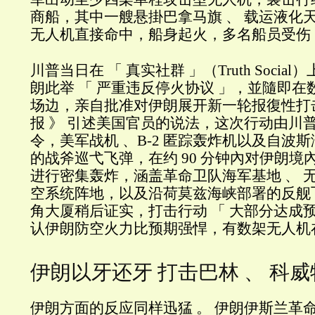
商船，其中一艘悬掛巴拿马旗 、 载运液化
无人机直接命中，船身起火，多名船员受伤 
川普当日在 「 真实社群 」（Truth Soci
朗此举 「 严重违反停火协议 」，並隨即
场边，亲自批准对伊朗展开新一轮报復性打击 
报 》 引述美国官员的说法，这次行动由川
令，美军战机 、B-2 匿踪轰炸机以及自波斯
的战斧巡弋飞弹，在约 90 分钟內对伊朗境內
进行密集轰炸，涵盖革命卫队海军基地 、 无
空系统阵地，以及沿荷莫兹海峡部署的反舰飞
角大厦稍后证实，打击行动 「 大部分达成
认伊朗防空火力比预期强悍，有数架无人机
伊朗以牙还牙 打击巴林 、 科
伊朗方面的反应同样迅猛 。 伊朗伊斯兰革