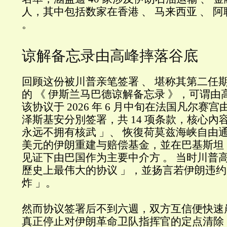
人，其中包括数家在香港 、 马来西亚 、 
。
谅解备忘录由高峰摔落谷底
回顾这份被川普亲笔签署 、 堪称其第二任期
的 《 伊斯兰马巴德谅解备忘录 》，可谓由
该协议于 2026 年 6 月中旬在法国凡尔赛
泽斯基安分別签署，共 14 项条款，核心內
永远不拥有核武 」、 恢復荷莫兹海峡自由通航 、
美元的伊朗重建与赔偿基金，並在巴基斯坦 
见证下由巴国作为主要中介方 。 当时川普高
歷史上最伟大的协议 」，並扬言若伊朗违约
炸 」。
然而协议签署后不到六週，双方互信便快速崩
真正停止对伊朗革命卫队指挥官的定点清除