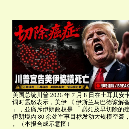
美国总统川普 2026 年 7 月 8 日在土耳
词时震怒表示，美伊 《 伊斯兰马巴德谅解备
」，並痛斥伊朗政权是 「 必须及早切除的癌
伊朗境內 80 余处军事目标发动大规模空袭
。（本报合成示意图）