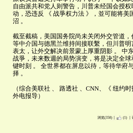
自由派共和党人则警告，川普未经国会授权
动，恐违反 《 战爭权力法 》，並可能将
沼 。
截至截稿，美国国务院尚未关闭外交管道，仍
等中介国与德黑兰维持间接联繫，但川普明言 
表太，让外交解决前景蒙上厚重阴影 。 中
战爭，未来数週的局势演变，将是决定全球
键时刻 。 全世界都在屏息以待，等待华府
择 。
（综合美联社 、 路透社 、CNN、《 纽约时报
外电报导）
浏览(358)
(1)