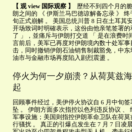
【 观 view 国际观察 】
歷经不到四个月的脆
朗之间的 《 伊斯兰马巴德谅解备忘录 》 终于在 
旬正式崩解 。 美国总统川普 8 日在土耳
开场致词时明確表示，这份由他亲笔签署的和
了 」，並痛斥与伊朗打交道 「 是在浪费时
言前后，美军已再度对伊朗境內数十处军事
击，同时撤销伊朗石油销售制裁豁免，中东
油市与金融市场再度陷入剧烈震盪 。
停火为何一夕崩溃？从荷莫兹
起
回顾事件经过，美伊停火协议自 6 月中旬
坠 。 伊朗方面多次指控以色列违反协议 、
军事设施；美国则指控伊朗革命卫队在荷莫
行骚扰 。 真正的引爆点发生在 7 月 7 日
军出动至少四架单程攻击型无人机，袭击行