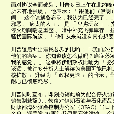
面对协议全面破裂，川普 8 日上午在北约
所未有地强硬 。 他表示：「 跟他们（伊
间 。 这个谅解备忘录，我认为已经完了 。
邪恶 、 病太的人 」、 是 「 卑劣玩家 」
停火期间喘息重整 、 暗中补充飞弹库存，
骚扰国际航运，「 他们从来就没有真心想要
川普隨后拋出震撼各界的比喻：「 我们必
他们的癌症 。 你知道该怎么做吗？癌症必须
我的感觉 。」 这番将伊朗政权比喻为 「 必
谈话，被许多分析人士解读为美国可能已将政
核扩散 」 升级为 「 政权更迭 」 的暗示
耐心已彻底耗尽 。
川普同时宣布，即刻撤销此前为配合停火协
销售制裁豁免，恢復对伊朗石油与石化產品
財政部海外资產控制办公室（OFAC）当日
名单，涵盖逾 40 家涉及伊朗石油运输 、 