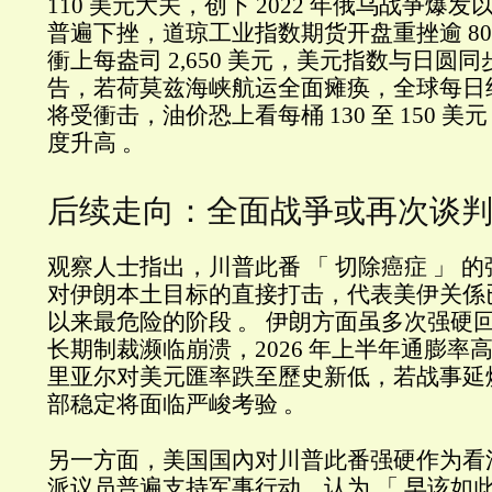
110 美元大关，创下 2022 年俄乌战爭爆发
普遍下挫，道琼工业指数期货开盘重挫逾 80
衝上每盎司 2,650 美元，美元指数与日圆同
告，若荷莫兹海峡航运全面瘫痪，全球每日约 
将受衝击，油价恐上看每桶 130 至 150 
度升高 。
后续走向：全面战爭或再次谈
观察人士指出，川普此番 「 切除癌症 」 
对伊朗本土目标的直接打击，代表美伊关係
以来最危险的阶段 。 伊朗方面虽多次强硬
长期制裁濒临崩溃，2026 年上半年通膨率高
里亚尔对美元匯率跌至歷史新低，若战事延
部稳定将面临严峻考验 。
另一方面，美国国內对川普此番强硬作为看法
派议员普遍支持军事行动，认为 「 早该如