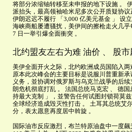
将部分浓缩铀转移至未申报的地下设施 。 
派抬头，最高领袖哈米尼多次公开质疑协议
伊朗迟迟不履行 「3,000 亿美元基金 」 设
海峡商船屡遭骚扰，美伊间的擦枪走火几乎每
7 日一举引爆全面衝突 。
北约盟友左右为难 油价 、 股
美伊全面开火之际，北约欧洲成员国陷入两难
原本此次峰会的主要目标是说服川普重新承
义务，並协调对俄罗斯与乌克兰战爭的后续
朗危机彻底打乱 。 法国总统马克宏 、 德国
持最大克制 」，並警告任何试图封锁荷莫
全球经济造成毁灭性打击 。 土耳其总统艾
分，表太愿意再度居中斡旋 。
国际油市反应激烈，布兰特原油盘中一度飆升