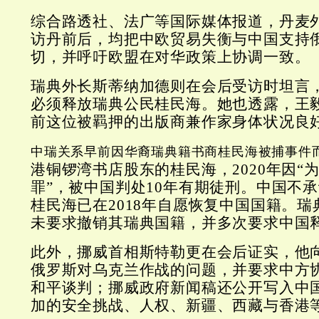
综合路透社、法广等国际媒体报道，丹麦
访丹前后，均把中欧贸易失衡与中国支持
切，并呼吁欧盟在对华政策上协调一致。
瑞典外长斯蒂纳加德则在会后受访时坦言
必须释放瑞典公民桂民海。她也透露，王
前这位被羁押的出版商兼作家身体状况良
中瑞关系早前因华裔瑞典籍书商桂民海被捕事件
港铜锣湾书店股东的桂民海，2020年因“
罪”，被中国判处10年有期徒刑。中国不
桂民海已在2018年自愿恢复中国国籍。
未要求撤销其瑞典国籍，并多次要求中国
此外，挪威首相斯特勒更在会后证实，他
俄罗斯对乌克兰作战的问题，并要求中方
和平谈判；挪威政府新闻稿还公开写入中
加的安全挑战、人权、新疆、西藏与香港