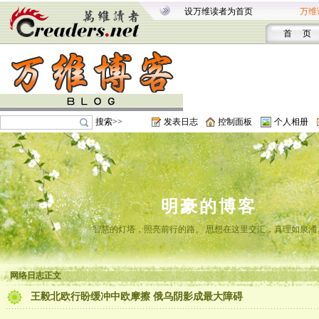
设万维读者为首页
万维
首 页
搜索>>
发表日志
控制面板
个人相册
明豪的博客
智慧的灯塔，照亮前行的路。 思想在这里交汇，真理如泉涌
网络日志正文
王毅北欧行盼缓冲中欧摩擦 俄乌阴影成最大障碍