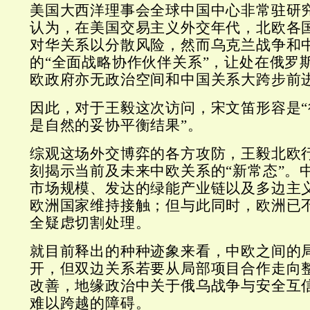
美国大西洋理事会全球中国中心非常驻研
认为，在美国交易主义外交年代，北欧各
对华关系以分散风险，然而乌克兰战争和
的“全面战略协作伙伴关系”，让处在俄罗
欧政府亦无政治空间和中国关系大跨步前
因此，对于王毅这次访问，宋文笛形容是
是自然的妥协平衡结果”。
综观这场外交博弈的各方攻防，王毅北欧
刻揭示当前及未来中欧关系的“新常态”。
市场规模、发达的绿能产业链以及多边主
欧洲国家维持接触；但与此同时，欧洲已
全疑虑切割处理。
就目前释出的种种迹象来看，中欧之间的
开，但双边关系若要从局部项目合作走向
改善，地缘政治中关于俄乌战争与安全互
难以跨越的障碍。