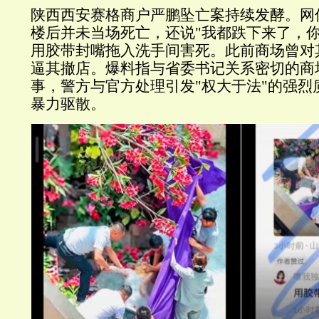
陕西西安赛格商户严鹏坠亡案持续发酵。网
楼后并未当场死亡，还说"我都跌下来了，你
用胶带封嘴拖入洗手间害死。此前商场曾对其重
逼其撤店。爆料指与省委书记关系密切的商
事，警方与官方处理引发"权大于法"的强烈
暴力驱散。