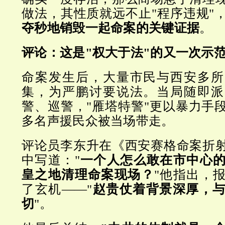
做法，其性质就远不止"程序违规"
夺秒地销毁一起命案的关键证据
。
评论：这是"权大于法"的又一次示
命案发生后，大量市民与西安多所
集，为严鹏讨要说法。当局随即派
警、巡警，"雁塔特警"更以暴力手
多名声援民众被当场带走。
评论员李东升在《西安赛格命案折
中写道："
一个人怎么敢在市中心
皇之地清理命案现场？
"他指出，
了玄机——"
赵贵仗着背景深厚，
切
"。