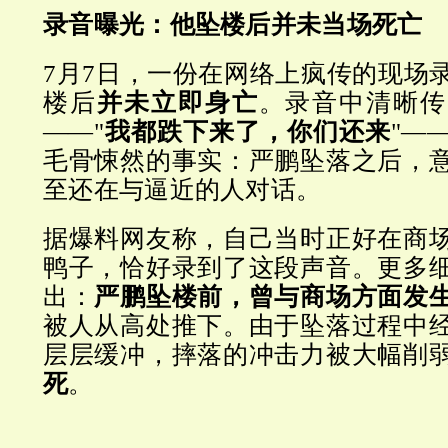
录音曝光：他坠楼后并未当场死亡
7月7日，一份在网络上疯传的现场
楼后
并未立即身亡
。录音中清晰传
——"
我都跌下来了，你们还来
"—
毛骨悚然的事实：严鹏坠落之后，
至还在与逼近的人对话。
据爆料网友称，自己当时正好在商
鸭子，恰好录到了这段声音。更多
出：
严鹏坠楼前，曾与商场方面发
被人从高处推下。由于坠落过程中
层层缓冲，摔落的冲击力被大幅削
死
。