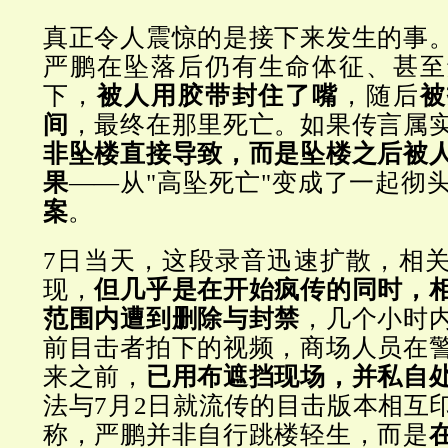
真正令人震惊的是接下来发生的事
严鹏在坠落后仍有生命体征、甚至
下，
被人用胶带封住了嘴
，随后
被
间
，最终在那里死亡。如果传言属
非坠楼直接导致，而是坠楼之后被
果
——从"高坠死亡"变成了一起彻
案
。
7日当天，这段录音迅速扩散，相
现，
但几乎是在开始疯传的同时，
范围内遭到删除与封禁
，几个小时
前目击者拍下的视频，商场人员在
来之前，
已用布遮挡现场，并私自
法与7月2日就流传的目击版本相互
称，严鹏并非自行跳楼轻生，而是