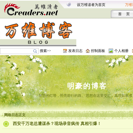
设万维读者为首页
万维
首 页
搜索>>
发表日志
控制面板
个人相册
明豪的博客
智慧的灯塔，照亮前行的路。 思想在这里交汇，真理如泉涌
网络日志正文
西安千万老总遭谋杀？现场录音疯传 真相引爆！