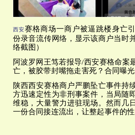
赛格商场一商户被逼跳楼身亡
西安
份录音流传网络，显示该商户当时
络截图）
阿波罗网王笃若报导/西安赛格命案
亡，被胶带封嘴拖走害死？合同曝光
陕西西安赛格商户严鹏坠亡事件持
方迅速定性为非刑事案件，当局随
维稳，大量警力进驻现场。然而几
一份合同接连流出，让整起事件的性