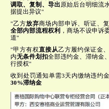
调取、复制、导出
原始后台明细流
据提出异议"
"乙方
放弃
商场内部申诉、听证、
全部内部流程权利
，商场不设申诉
道"
"甲方有权
直接从
乙方履约保证金
内
无条件划扣
全部违约金、滞纳金
行授权"
收到处罚通知单需3天内缴纳违约
30%滞纳金