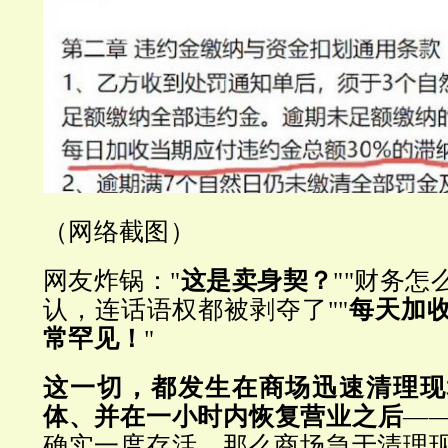
（网络截图）
网友炸锅："
这是卖身契？
""财务
认，连话语权都被剥夺了""
每天加收
常罕见！
"
这一切，都发生在商场迅速清理现
体、并在一小时内恢复营业之后
—
确实一度存活，那么商场急于清理