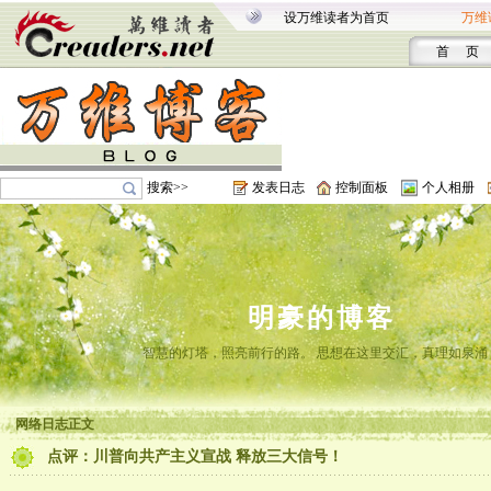
设万维读者为首页
万维
首 页
搜索>>
发表日志
控制面板
个人相册
明豪的博客
智慧的灯塔，照亮前行的路。 思想在这里交汇，真理如泉涌
网络日志正文
点评：川普向共产主义宣战 释放三大信号！