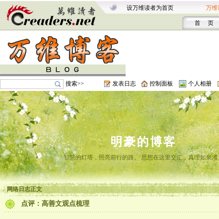
设万维读者为首页
万维
首 页
搜索>>
发表日志
控制面板
个人相册
明豪的博客
智慧的灯塔，照亮前行的路。 思想在这里交汇，真理如泉涌
网络日志正文
点评：高善文观点梳理