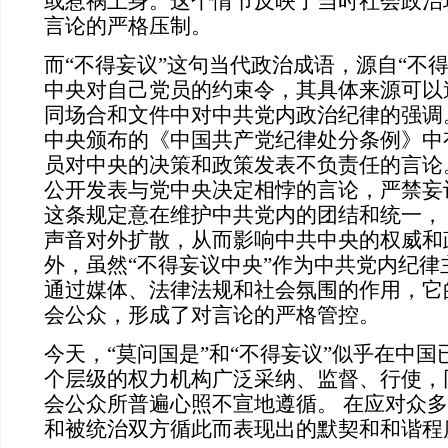
或惹祸上身。这个情节反映了当时社会政治
言论的严格压制。
而“不得妄议”这句当代政治成语，源自“不
中央对自己党员的约束令，其具体来源可以
同场合和文件中对中共党内政治纪律的强调。
中央颁布的《中国共产党纪律处分条例》中
员对中央的决策和政策发表不负责任的言论
公开发表与党中央决定相悖的言论，严禁妄
这条规定意在维护中共党内的团结和统一，
声音对外扩散，从而影响中共中央的权威和
外，虽然“不得妄议中央”作为中共党内纪律
通过媒体、法律法规和社会氛围的作用，它
会公众，形成了对言论的严格管控。
今天，“莫问国是”和“不得妄议”似乎在中
个层级的权力机构广泛采纳、监督、行使，
会公众所普遍心照不宣地遵循。 在应对众
和被统治双方循此而表现出的默契和和谐程