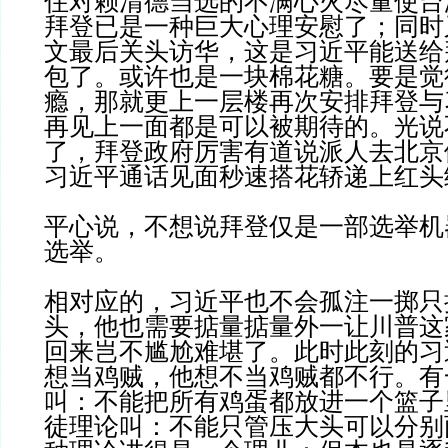
住对赖清德当选的不满心火尽量使台
拜登已是一种巨大心理安慰了；同时
文最后关头访华，这是习近平能送给
包了。或许也是一块棉花糖。要是觉
瘾，那就更上一层楼再次安排拜登与
再见上一面都是可以被期待的。光说
了，拜登政府厉害有道说派人去北京
习近平通话见面秒速搭花轿递上红头
平心说，不想说拜登仅是一部选举机
选举。
相对应的，习近平也不会孤注一掷只
头，他也需要掂量掂量外一让川普这
回来岂不尴尬难堪了。此时此刻的习
想当鸡贼，他想不当鸡贼都不行。有
叫：不能把所有鸡蛋都放进一个篮子
徒理论叫：不能只管压大头可以分别