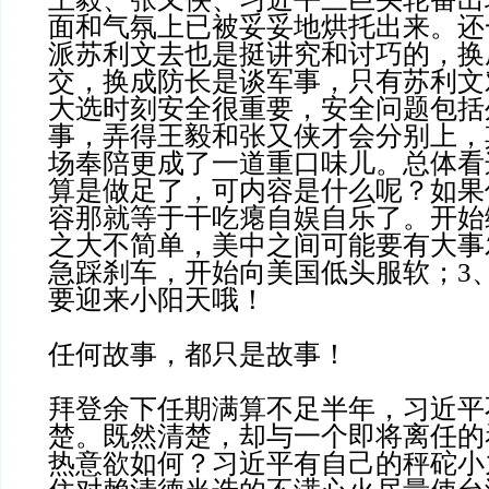
面和气氛上已被妥妥地烘托出来。还
派苏利文去也是挺讲究和讨巧的，换
交，换成防长是谈军事，只有苏利文
大选时刻安全很重要，安全问题包括
事，弄得王毅和张又侠才会分别上，
场奉陪更成了一道重口味儿。总体看
算是做足了，可内容是什么呢？如果
容那就等于干吃瘪自娱自乐了。开始
之大不简单，美中之间可能要有大事
急踩刹车，开始向美国低头服软；3
要迎来小阳天哦！
任何故事，都只是故事！
拜登余下任期满算不足半年，习近平
楚。既然清楚，却与一个即将离任的
热意欲如何？习近平有自己的秤砣小