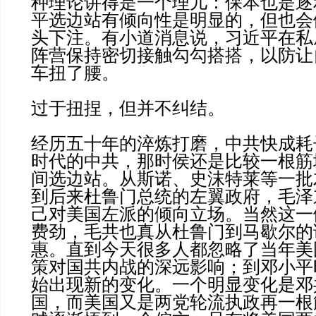
种理论讲得是一个理儿：保本也是逐
平选边站有倾向性是明显的，但也会
头下注。有小道消息说，习近平在私
阵营保持密切接触勾勾搭搭，以防让
车扭了腰。
过于扭捏，但并不纠结。
经历五十年的淬炼打磨，中共快成耗
时代的中共，那时侯还是比较一根筋
间选边站。从斯诺、史沫特莱等一批
到后来杜鲁门总统的左翼政府，毛泽
己对美国左派的倾向立场。当然这一
费劲，毛共也真从杜鲁门到马歇尔的
惠。直到今天很多人都忽略了当年美
策对国共内战的深远影响；到邓小平
始出现新的变化。一个明显变化是邓
国，而美国又是两党轮流执政再一根