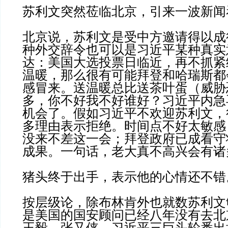
苏利文突然莅临北京，引来一波新闻
北京说，苏利文是受中方邀请得以成
种外交辞令也可以是习近平某种真实
达：美国大选投票日临近，再不抓紧
温暖，那么很有可能拜登和哈瑞斯都
感冒来。送温暖总比送茶叶蛋（威胁
多，你不好我不好谁好？习近平内急
机会了。假如习近平不欢迎苏利文，
多理由表示拒绝。时间点不好太敏感
没来不差这一会；拜登政府已成看守
成果。一句话，老大真不高兴会有诸
猪头终于出手，表示他的心情还不错
按层级论，除布林肯外也就数苏利文
是美国的国安顾问已经八年没有去北
王毅、张又侠、习近平三巨头轮番出