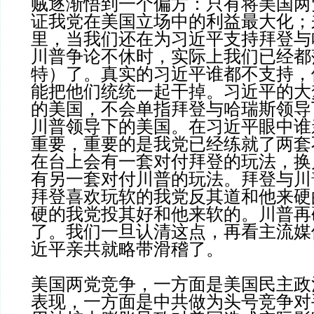
贼逐渐悟到一个偏方：只有将美国两
证我党在美国立场中的利益最大化；
里，当我们还在为习近平支持拜登与
川普争论不休时，实际上我们已经都
特）了。真实的习近平谁都不支持，
能把他们统统一起干掉。习近平的大
的美国，不会单指拜登与哈瑞斯领导
川普领导下的美国。在习近平眼中谁
重要，重要的是我党已经练就了两套
在台上会有一套对付拜登的玩法，换
有另一套对付川普的玩法。拜登与川
拜登喜欢玩软的我党反其道和他来硬
硬的我党投其好和他来软的。川普再
了。我们一旦认清这点，再看主流媒
近平亲共就略带滑稽了。
美国两党竞争，一方面是美国民主政
表现，一方面是中共做为头号竞争对