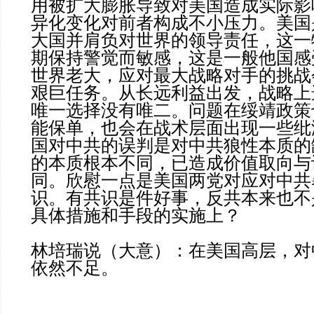
用被扩大膨胀导致对美国造成实际影
异化变化对前者构成不小压力。美国
大国并肩负对世界的领导责任，这一
期保持警觉而敏感，这是一般他国感
世界老大，应对最大战略对手的挑战
艰巨任务。从长远利益出发，战略上
唯一选择没有唯二。问题在绥靖政策
能保单，也会在战术层面出现一些纰
国对中共的误判是对中共狼性本质的
的本质根本不同，已造成价值取向与
同。欣慰一点是美国两党对应对中共
识。有共识是件好事，反共本来也不
具体措施和手段的实施上？
林培瑞说（大意）：在美国高层，对
依然不足。