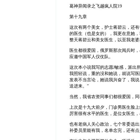
葛神异闻录之飞越疯人院19
第十九章
这次有两个美女，护士蒋碧云，还有
的医生（也是女的），我更在意她，我
整天蒋碧云和美女医生，以至我老婆
医生都很爱国，俄罗斯那次阅兵时，
应邀中国军人仪仗队。
这次本小说我写的志愿J敏感，派出
我照轻说，重的没和她说，就说写医
发表不当言论，她说我兴奋了，我说
送进来。”
当然，我省农资同事们都很爱国，同
上次是十九大前夕，门诊男医生脸上
厉害很有水平的医生，是位女医生，
也有老病人关心政治，七个常委选出
补委员里能有我，名单念完，还有点