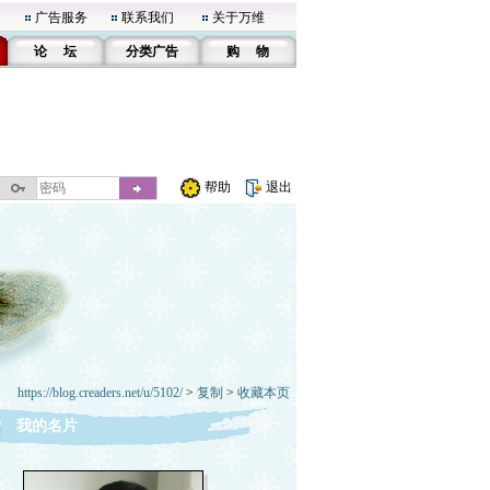
广告服务
联系我们
关于万维
论 坛
分类广告
购 物
帮助
退出
https://blog.creaders.net/u/5102/
>
复制
>
收藏本页
我的名片