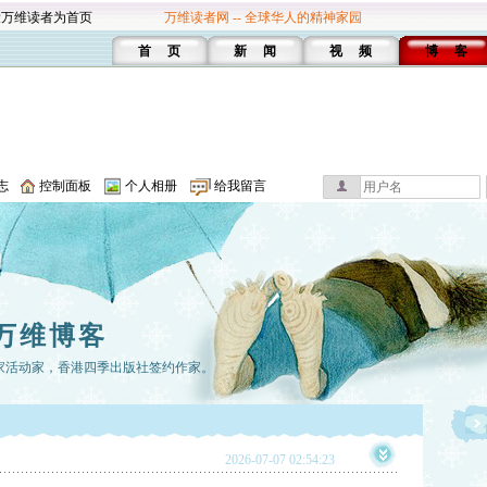
设万维读者为首页
万维读者网 -- 全球华人的精神家园
首 页
新 闻
视 频
博 客
志
控制面板
个人相册
给我留言
万维博客
家活动家，香港四季出版社签约作家。
2026-07-07 02:54:23