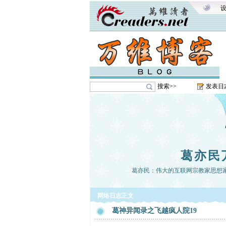
搜索>>
发表日
葛亦民
葛亦民：伟大的互联网宗教家思想
网络日志正文
葛神异闻录之飞越疯人院19