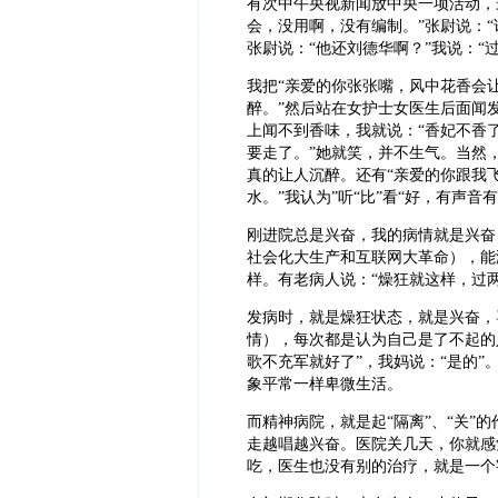
有次中午央视新闻放中央一项活动，
会，没用啊，没有编制。”张尉说：“
张尉说：“他还刘德华啊？”我说：“
我把“亲爱的你张张嘴，风中花香会
醉。”然后站在女护士女医生后面闻
上闻不到香味，我就说：“香妃不香
要走了。”她就笑，并不生气。当然
真的让人沉醉。还有“亲爱的你跟我
水。”我认为”听“比”看“好，有声音
刚进院总是兴奋，我的病情就是兴奋
社会化大生产和互联网大革命），能
样。有老病人说：“燥狂就这样，过
发病时，就是燥狂状态，就是兴奋，
情），每次都是认为自己是了不起的
歌不充军就好了”，我妈说：“是的
象平常一样卑微生活。
而精神病院，就是起“隔离”、“关”
走越唱越兴奋。医院关几天，你就感
吃，医生也没有别的治疗，就是一个