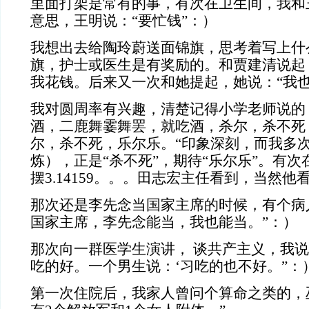
里面打架是常有的事，有次在卫生间，我和
意思，王明说：“要忙钱”：）
我想出去给陶玲蔚送面锦旗，思考着写上什
旗，护士或医生是有奖励的。和贾建清说起
我花钱。后来又一次和她提起，她说：“我也
我对圆周率有兴趣，清楚记得小学老师说的
酒，二鹿舞霎舞罢，就吃酒，杀尔，杀不死，
尔，杀不死，乐尔乐。“印象深刻，而我多
炼），正是“杀不死”，期待“乐尔乐”。有
摆3.14159。。。田志宏主任看到，当然
那次还是李先念当国家主席的时候，有个病
国家主席，李先念能当，我也能当。”：）
那次向一群医学生演讲， 谈共产主义，我
吃的好。一个男生说：‘习吃的也不好。”：
第一次住院后，我家人曾问个算命之类的，