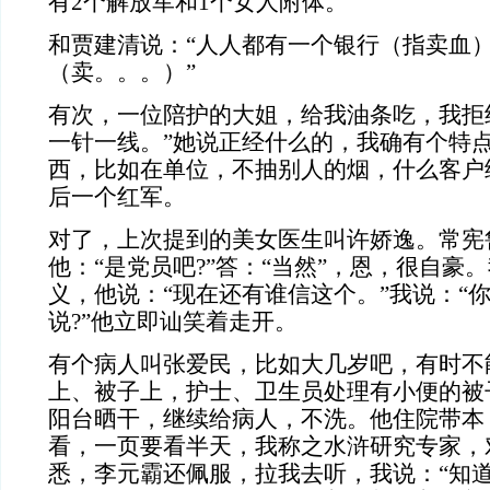
有2个解放军和1个女人附体。”
和贾建清说：“人人都有一个银行（指卖血
（卖。。。）”
有次，一位陪护的大姐，给我油条吃，我拒
一针一线。”她说正经什么的，我确有个特
西，比如在单位，不抽别人的烟，什么客户
后一个红军。
对了，上次提到的美女医生叫许娇逸。常宪
他：“是党员吧?”答：“当然”，恩，很自豪
义，他说：“现在还有谁信这个。”我说：“
说?”他立即讪笑着走开。
有个病人叫张爱民，比如大几岁吧，有时不
上、被子上，护士、卫生员处理有小便的被
阳台晒干，继续给病人，不洗。他住院带本
看，一页要看半天，我称之水浒研究专家，对
悉，李元霸还佩服，拉我去听，我说：“知