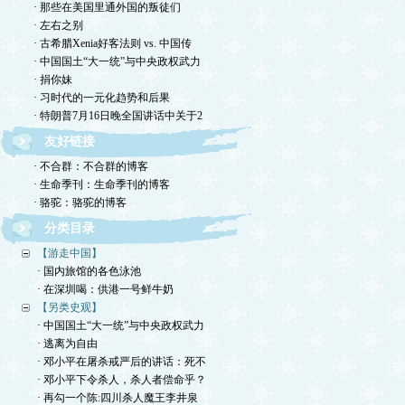
· 那些在美国里通外国的叛徒们
· 左右之别
· 古希腊Xenia好客法则 vs. 中国传
· 中国国土“大一统”与中央政权武力
· 捐你妹
· 习时代的一元化趋势和后果
· 特朗普7月16日晚全国讲话中关于2
友好链接
· 不合群：不合群的博客
· 生命季刊：生命季刊的博客
· 骆驼：骆驼的博客
分类目录
【游走中国】
· 国内旅馆的各色泳池
· 在深圳喝：供港一号鲜牛奶
【另类史观】
· 中国国土“大一统”与中央政权武力
· 逃离为自由
· 邓小平在屠杀戒严后的讲话：死不
· 邓小平下令杀人，杀人者偿命乎？
· 再勾一个陈:四川杀人魔王李井泉