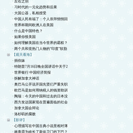
· 左右之别
· 习时代的一元化趋势和后果
· 大国公器，私相授受
· 中国人民有福了：个人崇拜悄悄回
· 世界杯期间欧洲人在美国
· 什么是中国特色？
· 如果你恨美国
· 如何理解美国在当今世界的霸权？
· 两个共和党热门人物的“印度”软肋
【观天看海】
· 捐你妹
· 特朗普7月16日晚全国讲话中关于2
· 世界银行:中国经济简报
· 拆解加拿大神话
· 奥巴马公开说开国先贤们严重失职
· 欧巴马是如何用纳税人的钱资助训
· 陶瑞：今天的中国和过去的日本没
· 西方发达国家现在普遍面临的社会
· 加拿大国会辩论
· 洛杉矶的腐败
【影评】
· 心理描写在中国古典小说里相对薄
· 林青霞为啥长了新佑卫门的下巴？