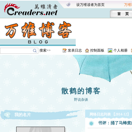
设万维读者为首页
万维
首 页
搜索>>
发表日志
控制面板
个人相册
散鹤的博客
野说杂谈
网络日志列表 【2014-12】
我的名片
书评：捅了马蜂窝