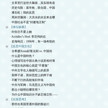
· 文革里打这些大脑袋，其实很有道
· 历史勾陈：基辛格，联合国，中国
· 潘石屹｜我的反思
· 周末挖脑洞：大洪水的水后来去哪
· 中国社会不是“封建地主制”
【体坛纵横】
· 叫你怎不爱上她
· Archilles''s Heel: 李宗伟的右
· 史海钩沉：1996年，有一场奇怪的
【反思中国文化】
· 古希腊Xenia好客法则 vs. 中国传
· 什么是中国特色？
· 心理描写在中国古典小说里相对薄
· 中国文化的核心就是“不要脸”
· 中外文学在人物描写上的差异
· 剪辫子易，剪掉思想上的辫子难
· 不断下行的高校海归市场
· 中共与军阀：马克思主义与中国传
· 那点小聪明往哪里用？
· 为什么中国知识分子缺乏独立性——
【右派思考】
· 那些在美国里通外国的叛徒们