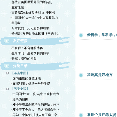
· 那些在美国里通外国的叛徒们
· 左右之别
· 古希腊Xenia好客法则 vs. 中国传
· 中国国土“大一统”与中央政权武力
· 捐你妹
· 习时代的一元化趋势和后果
· 特朗普7月16日晚全国讲话中关于2
爱科学，学科学，follo
友好链接
· 不合群：不合群的博客
· 生命季刊：生命季刊的博客
· 骆驼：骆驼的博客
分类目录
【游走中国】
加州真是好地方
· 国内旅馆的各色泳池
· 在深圳喝：供港一号鲜牛奶
【另类史观】
· 中国国土“大一统”与中央政权武力
· 逃离为自由
· 邓小平在屠杀戒严后的讲话：死不
· 邓小平下令杀人，杀人者偿命乎？
看那个共产老太婆
· 再勾一个陈:四川杀人魔王李井泉