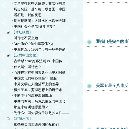
· 文革里打这些大脑袋，其实很有道
· 历史勾陈：基辛格，联合国，中国
· 潘石屹｜我的反思
· 周末挖脑洞：大洪水的水后来去哪
· 中国社会不是“封建地主制”
【体坛纵横】
· 叫你怎不爱上她
通俄门是完全的造
· Archilles''s Heel: 李宗伟的右
· 史海钩沉：1996年，有一场奇怪的
【反思中国文化】
· 古希腊Xenia好客法则 vs. 中国传
· 什么是中国特色？
· 心理描写在中国古典小说里相对薄
· 中国文化的核心就是“不要脸”
· 中外文学在人物描写上的差异
美军五星丘八造反
· 剪辫子易，剪掉思想上的辫子难
· 不断下行的高校海归市场
· 中共与军阀：马克思主义与中国传
· 那点小聪明往哪里用？
· 为什么中国知识分子缺乏独立性——
【右派思考】
· 那些在美国里通外国的叛徒们