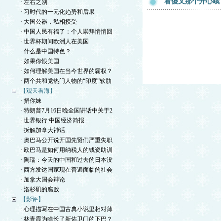
看傻叉那个开心哦
· 左右之别
· 习时代的一元化趋势和后果
· 大国公器，私相授受
· 中国人民有福了：个人崇拜悄悄回
· 世界杯期间欧洲人在美国
· 什么是中国特色？
· 如果你恨美国
· 如何理解美国在当今世界的霸权？
· 两个共和党热门人物的“印度”软肋
【观天看海】
· 捐你妹
· 特朗普7月16日晚全国讲话中关于2
· 世界银行:中国经济简报
· 拆解加拿大神话
· 奥巴马公开说开国先贤们严重失职
· 欧巴马是如何用纳税人的钱资助训
· 陶瑞：今天的中国和过去的日本没
· 西方发达国家现在普遍面临的社会
· 加拿大国会辩论
· 洛杉矶的腐败
【影评】
· 心理描写在中国古典小说里相对薄
· 林青霞为啥长了新佑卫门的下巴？