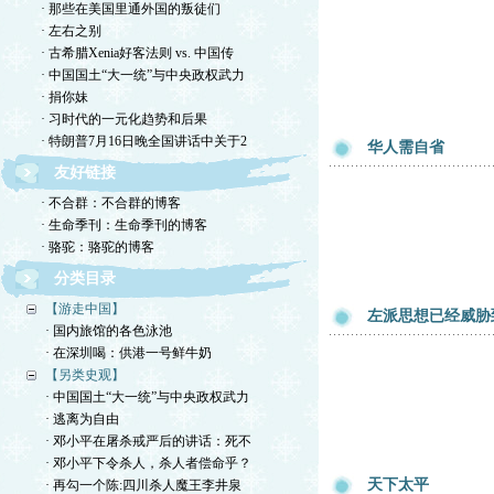
· 那些在美国里通外国的叛徒们
· 左右之别
· 古希腊Xenia好客法则 vs. 中国传
· 中国国土“大一统”与中央政权武力
· 捐你妹
· 习时代的一元化趋势和后果
· 特朗普7月16日晚全国讲话中关于2
华人需自省
友好链接
· 不合群：不合群的博客
· 生命季刊：生命季刊的博客
· 骆驼：骆驼的博客
分类目录
【游走中国】
左派思想已经威胁
· 国内旅馆的各色泳池
· 在深圳喝：供港一号鲜牛奶
【另类史观】
· 中国国土“大一统”与中央政权武力
· 逃离为自由
· 邓小平在屠杀戒严后的讲话：死不
· 邓小平下令杀人，杀人者偿命乎？
天下太平
· 再勾一个陈:四川杀人魔王李井泉