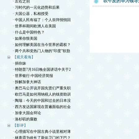
吹牛皮的华为领导
· 左右之别
· 习时代的一元化趋势和后果
· 大国公器，私相授受
· 中国人民有福了：个人崇拜悄悄回
· 世界杯期间欧洲人在美国
· 什么是中国特色？
· 如果你恨美国
· 如何理解美国在当今世界的霸权？
· 两个共和党热门人物的“印度”软肋
【观天看海】
· 捐你妹
· 特朗普7月16日晚全国讲话中关于2
· 世界银行:中国经济简报
· 拆解加拿大神话
· 奥巴马公开说开国先贤们严重失职
· 欧巴马是如何用纳税人的钱资助训
· 陶瑞：今天的中国和过去的日本没
· 西方发达国家现在普遍面临的社会
· 加拿大国会辩论
· 洛杉矶的腐败
【影评】
· 心理描写在中国古典小说里相对薄
· 林青霞为啥长了新佑卫门的下巴？