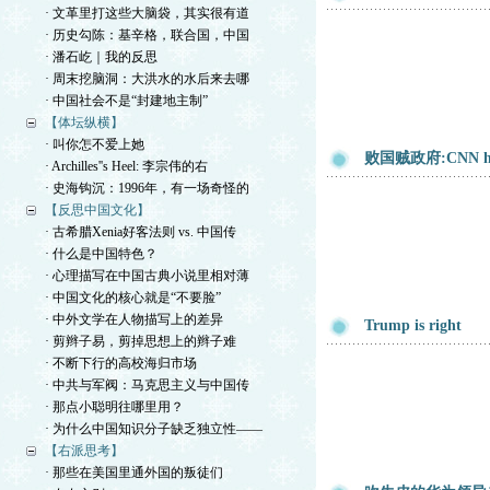
· 文革里打这些大脑袋，其实很有道
· 历史勾陈：基辛格，联合国，中国
· 潘石屹｜我的反思
· 周末挖脑洞：大洪水的水后来去哪
· 中国社会不是“封建地主制”
【体坛纵横】
· 叫你怎不爱上她
败国贼政府:CNN ht
· Archilles''s Heel: 李宗伟的右
· 史海钩沉：1996年，有一场奇怪的
【反思中国文化】
· 古希腊Xenia好客法则 vs. 中国传
· 什么是中国特色？
· 心理描写在中国古典小说里相对薄
· 中国文化的核心就是“不要脸”
· 中外文学在人物描写上的差异
Trump is right
· 剪辫子易，剪掉思想上的辫子难
· 不断下行的高校海归市场
· 中共与军阀：马克思主义与中国传
· 那点小聪明往哪里用？
· 为什么中国知识分子缺乏独立性——
【右派思考】
· 那些在美国里通外国的叛徒们