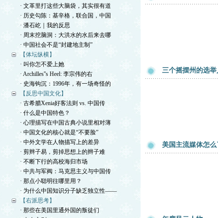
· 文革里打这些大脑袋，其实很有道
· 历史勾陈：基辛格，联合国，中国
· 潘石屹｜我的反思
· 周末挖脑洞：大洪水的水后来去哪
· 中国社会不是“封建地主制”
【体坛纵横】
· 叫你怎不爱上她
三个摇摆州的选举
· Archilles''s Heel: 李宗伟的右
· 史海钩沉：1996年，有一场奇怪的
【反思中国文化】
· 古希腊Xenia好客法则 vs. 中国传
· 什么是中国特色？
· 心理描写在中国古典小说里相对薄
· 中国文化的核心就是“不要脸”
· 中外文学在人物描写上的差异
美国主流媒体怎么
· 剪辫子易，剪掉思想上的辫子难
· 不断下行的高校海归市场
· 中共与军阀：马克思主义与中国传
· 那点小聪明往哪里用？
· 为什么中国知识分子缺乏独立性——
【右派思考】
· 那些在美国里通外国的叛徒们