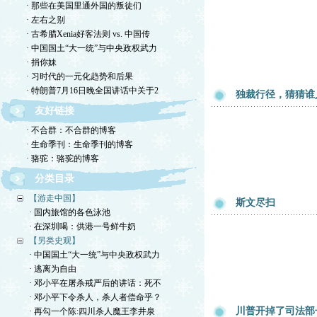
· 那些在美国里通外国的叛徒们
· 左右之别
· 古希腊Xenia好客法则 vs. 中国传
· 中国国土“大一统”与中央政权武力
· 捐你妹
· 习时代的一元化趋势和后果
· 特朗普7月16日晚全国讲话中关于2
独裁行径，猜猜谁
友好链接
· 不合群：不合群的博客
· 生命季刊：生命季刊的博客
· 骆驼：骆驼的博客
分类目录
【游走中国】
斯文尽扫
· 国内旅馆的各色泳池
· 在深圳喝：供港一号鲜牛奶
【另类史观】
· 中国国土“大一统”与中央政权武力
· 逃离为自由
· 邓小平在屠杀戒严后的讲话：死不
· 邓小平下令杀人，杀人者偿命乎？
川普开掉了司法部
· 再勾一个陈:四川杀人魔王李井泉