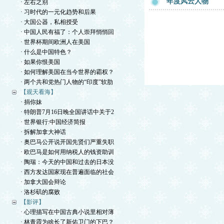
年度风云人物
· 左右之别
· 习时代的一元化趋势和后果
· 大国公器，私相授受
· 中国人民有福了：个人崇拜悄悄回
· 世界杯期间欧洲人在美国
· 什么是中国特色？
· 如果你恨美国
· 如何理解美国在当今世界的霸权？
· 两个共和党热门人物的“印度”软肋
【观天看海】
· 捐你妹
· 特朗普7月16日晚全国讲话中关于2
· 世界银行:中国经济简报
· 拆解加拿大神话
· 奥巴马公开说开国先贤们严重失职
· 欧巴马是如何用纳税人的钱资助训
· 陶瑞：今天的中国和过去的日本没
· 西方发达国家现在普遍面临的社会
· 加拿大国会辩论
· 洛杉矶的腐败
【影评】
· 心理描写在中国古典小说里相对薄
· 林青霞为啥长了新佑卫门的下巴？