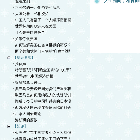
人生走向，相背而
· 左右之别
· 习时代的一元化趋势和后果
· 大国公器，私相授受
· 中国人民有福了：个人崇拜悄悄回
· 世界杯期间欧洲人在美国
· 什么是中国特色？
· 如果你恨美国
· 如何理解美国在当今世界的霸权？
· 两个共和党热门人物的“印度”软肋
【观天看海】
· 捐你妹
· 特朗普7月16日晚全国讲话中关于2
· 世界银行:中国经济简报
· 拆解加拿大神话
· 奥巴马公开说开国先贤们严重失职
· 欧巴马是如何用纳税人的钱资助训
· 陶瑞：今天的中国和过去的日本没
· 西方发达国家现在普遍面临的社会
· 加拿大国会辩论
· 洛杉矶的腐败
【影评】
· 心理描写在中国古典小说里相对薄
· 林青霞为啥长了新佑卫门的下巴？