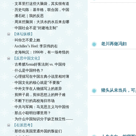
· 文革里打这些大脑袋，其实很有道
· 历史勾陈：基辛格，联合国，中国
· 潘石屹｜我的反思
· 周末挖脑洞：大洪水的水后来去哪
· 中国社会不是“封建地主制”
【体坛纵横】
· 叫你怎不爱上她
老川再做冯妇
· Archilles''s Heel: 李宗伟的右
· 史海钩沉：1996年，有一场奇怪的
【反思中国文化】
· 古希腊Xenia好客法则 vs. 中国传
· 什么是中国特色？
· 心理描写在中国古典小说里相对薄
· 中国文化的核心就是“不要脸”
· 中外文学在人物描写上的差异
猪头从未当兵，可
· 剪辫子易，剪掉思想上的辫子难
· 不断下行的高校海归市场
· 中共与军阀：马克思主义与中国传
· 那点小聪明往哪里用？
· 为什么中国知识分子缺乏独立性——
【右派思考】
· 那些在美国里通外国的叛徒们