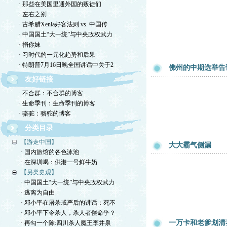
· 那些在美国里通外国的叛徒们
· 左右之别
· 古希腊Xenia好客法则 vs. 中国传
· 中国国土“大一统”与中央政权武力
· 捐你妹
· 习时代的一元化趋势和后果
· 特朗普7月16日晚全国讲话中关于2
佛州的中期选举告
友好链接
· 不合群：不合群的博客
· 生命季刊：生命季刊的博客
· 骆驼：骆驼的博客
分类目录
【游走中国】
大大霸气侧漏
· 国内旅馆的各色泳池
· 在深圳喝：供港一号鲜牛奶
【另类史观】
· 中国国土“大一统”与中央政权武力
· 逃离为自由
· 邓小平在屠杀戒严后的讲话：死不
· 邓小平下令杀人，杀人者偿命乎？
一万卡和老爹划清
· 再勾一个陈:四川杀人魔王李井泉