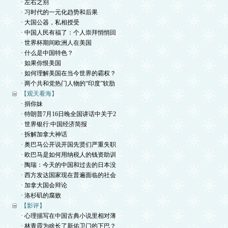
· 左右之别
· 习时代的一元化趋势和后果
· 大国公器，私相授受
· 中国人民有福了：个人崇拜悄悄回
· 世界杯期间欧洲人在美国
· 什么是中国特色？
· 如果你恨美国
· 如何理解美国在当今世界的霸权？
· 两个共和党热门人物的“印度”软肋
【观天看海】
· 捐你妹
· 特朗普7月16日晚全国讲话中关于2
· 世界银行:中国经济简报
· 拆解加拿大神话
· 奥巴马公开说开国先贤们严重失职
· 欧巴马是如何用纳税人的钱资助训
· 陶瑞：今天的中国和过去的日本没
· 西方发达国家现在普遍面临的社会
· 加拿大国会辩论
· 洛杉矶的腐败
【影评】
· 心理描写在中国古典小说里相对薄
· 林青霞为啥长了新佑卫门的下巴？