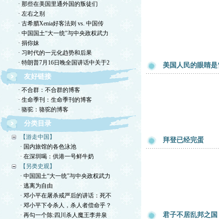
· 那些在美国里通外国的叛徒们
· 左右之别
· 古希腊Xenia好客法则 vs. 中国传
· 中国国土“大一统”与中央政权武力
· 捐你妹
· 习时代的一元化趋势和后果
· 特朗普7月16日晚全国讲话中关于2
美国人民的眼睛是
友好链接
· 不合群：不合群的博客
· 生命季刊：生命季刊的博客
· 骆驼：骆驼的博客
分类目录
【游走中国】
拜登已经完蛋
· 国内旅馆的各色泳池
· 在深圳喝：供港一号鲜牛奶
【另类史观】
· 中国国土“大一统”与中央政权武力
· 逃离为自由
· 邓小平在屠杀戒严后的讲话：死不
· 邓小平下令杀人，杀人者偿命乎？
君子不居乱邦之国
· 再勾一个陈:四川杀人魔王李井泉