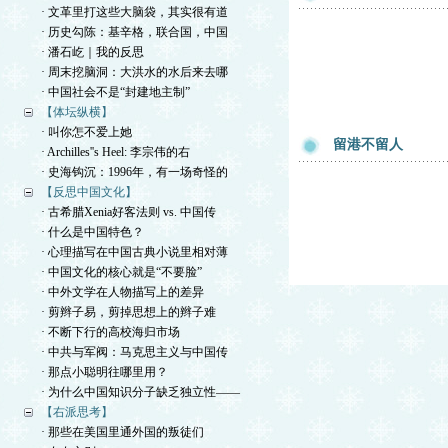
· 文革里打这些大脑袋，其实很有道
· 历史勾陈：基辛格，联合国，中国
· 潘石屹｜我的反思
· 周末挖脑洞：大洪水的水后来去哪
· 中国社会不是“封建地主制”
【体坛纵横】
· 叫你怎不爱上她
留港不留人
· Archilles''s Heel: 李宗伟的右
· 史海钩沉：1996年，有一场奇怪的
【反思中国文化】
· 古希腊Xenia好客法则 vs. 中国传
· 什么是中国特色？
· 心理描写在中国古典小说里相对薄
· 中国文化的核心就是“不要脸”
· 中外文学在人物描写上的差异
· 剪辫子易，剪掉思想上的辫子难
· 不断下行的高校海归市场
· 中共与军阀：马克思主义与中国传
· 那点小聪明往哪里用？
· 为什么中国知识分子缺乏独立性——
【右派思考】
· 那些在美国里通外国的叛徒们