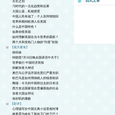
西式文革
· 左右之别
· 习时代的一元化趋势和后果
· 大国公器，私相授受
· 中国人民有福了：个人崇拜悄悄回
· 世界杯期间欧洲人在美国
· 什么是中国特色？
· 如果你恨美国
· 如何理解美国在当今世界的霸权？
· 两个共和党热门人物的“印度”软肋
【观天看海】
· 捐你妹
· 特朗普7月16日晚全国讲话中关于2
· 世界银行:中国经济简报
· 拆解加拿大神话
· 奥巴马公开说开国先贤们严重失职
· 欧巴马是如何用纳税人的钱资助训
· 陶瑞：今天的中国和过去的日本没
· 西方发达国家现在普遍面临的社会
· 加拿大国会辩论
· 洛杉矶的腐败
【影评】
· 心理描写在中国古典小说里相对薄
· 林青霞为啥长了新佑卫门的下巴？