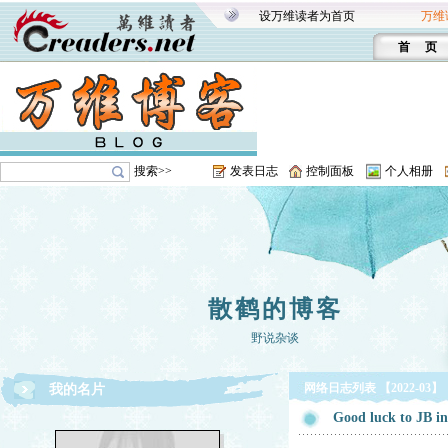
设万维读者为首页
万维
首 页
搜索>>
发表日志
控制面板
个人相册
散鹤的博客
野说杂谈
网络日志列表 【2022-03】
我的名片
Good luck to JB i