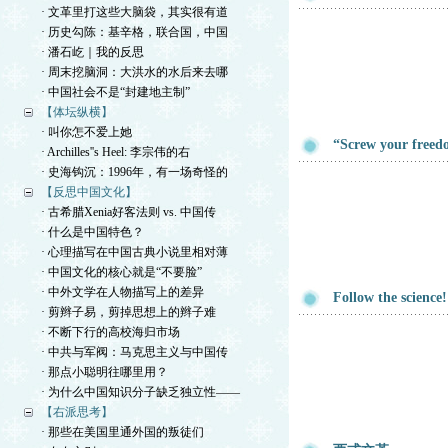
· 文革里打这些大脑袋，其实很有道
· 历史勾陈：基辛格，联合国，中国
· 潘石屹｜我的反思
· 周末挖脑洞：大洪水的水后来去哪
· 中国社会不是“封建地主制”
【体坛纵横】
· 叫你怎不爱上她
“Screw your freed
· Archilles''s Heel: 李宗伟的右
· 史海钩沉：1996年，有一场奇怪的
【反思中国文化】
· 古希腊Xenia好客法则 vs. 中国传
· 什么是中国特色？
· 心理描写在中国古典小说里相对薄
· 中国文化的核心就是“不要脸”
· 中外文学在人物描写上的差异
Follow the science!
· 剪辫子易，剪掉思想上的辫子难
· 不断下行的高校海归市场
· 中共与军阀：马克思主义与中国传
· 那点小聪明往哪里用？
· 为什么中国知识分子缺乏独立性——
【右派思考】
· 那些在美国里通外国的叛徒们