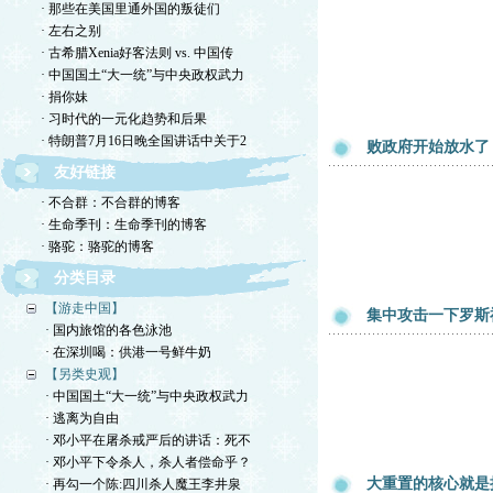
· 那些在美国里通外国的叛徒们
· 左右之别
· 古希腊Xenia好客法则 vs. 中国传
· 中国国土“大一统”与中央政权武力
· 捐你妹
· 习时代的一元化趋势和后果
· 特朗普7月16日晚全国讲话中关于2
败政府开始放水了
友好链接
· 不合群：不合群的博客
· 生命季刊：生命季刊的博客
· 骆驼：骆驼的博客
分类目录
【游走中国】
集中攻击一下罗斯
· 国内旅馆的各色泳池
· 在深圳喝：供港一号鲜牛奶
【另类史观】
· 中国国土“大一统”与中央政权武力
· 逃离为自由
· 邓小平在屠杀戒严后的讲话：死不
· 邓小平下令杀人，杀人者偿命乎？
大重置的核心就是
· 再勾一个陈:四川杀人魔王李井泉