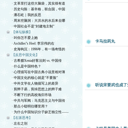
· 文革里打这些大脑袋，其实很有道
· 历史勾陈：基辛格，联合国，中国
· 潘石屹｜我的反思
· 周末挖脑洞：大洪水的水后来去哪
· 中国社会不是“封建地主制”
【体坛纵横】
· 叫你怎不爱上她
卡马拉药丸
· Archilles''s Heel: 李宗伟的右
· 史海钩沉：1996年，有一场奇怪的
【反思中国文化】
· 古希腊Xenia好客法则 vs. 中国传
· 什么是中国特色？
· 心理描写在中国古典小说里相对薄
· 中国文化的核心就是“不要脸”
· 中外文学在人物描写上的差异
听说宋要武也成了
· 剪辫子易，剪掉思想上的辫子难
· 不断下行的高校海归市场
· 中共与军阀：马克思主义与中国传
· 那点小聪明往哪里用？
· 为什么中国知识分子缺乏独立性——
【右派思考】
· 左右之别