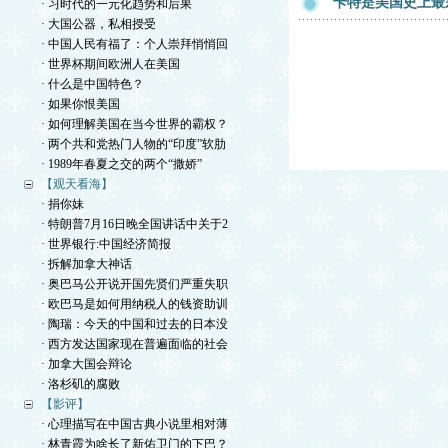
卡特是美国史上最
· 习时代的一元化趋势和后果
· 大国公器，私相授受
· 中国人民有福了：个人崇拜悄悄回
· 世界杯期间欧洲人在美国
· 什么是中国特色？
· 如果你恨美国
· 如何理解美国在当今世界的霸权？
· 两个共和党热门人物的“印度”软肋
· 1989年春夏之交的两个“撒娇”
【观天看海】
· 捐你妹
· 特朗普7月16日晚全国讲话中关于2
· 世界银行:中国经济简报
· 拆解加拿大神话
· 奥巴马公开说开国先贤们严重失职
· 欧巴马是如何用纳税人的钱资助训
· 陶瑞：今天的中国和过去的日本没
· 西方发达国家现在普遍面临的社会
· 加拿大国会辩论
· 洛杉矶的腐败
【影评】
· 心理描写在中国古典小说里相对薄
· 林青霞为啥长了新佑卫门的下巴？