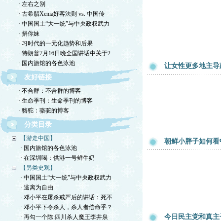
· 左右之别
· 古希腊Xenia好客法则 vs. 中国传
· 中国国土“大一统”与中央政权武力
· 捐你妹
· 习时代的一元化趋势和后果
· 特朗普7月16日晚全国讲话中关于2
· 国内旅馆的各色泳池
让女性更多地主导
友好链接
· 不合群：不合群的博客
· 生命季刊：生命季刊的博客
· 骆驼：骆驼的博客
分类目录
【游走中国】
朝鲜小胖子如何看
· 国内旅馆的各色泳池
· 在深圳喝：供港一号鲜牛奶
【另类史观】
· 中国国土“大一统”与中央政权武力
· 逃离为自由
· 邓小平在屠杀戒严后的讲话：死不
· 邓小平下令杀人，杀人者偿命乎？
今日民主党和真主
· 再勾一个陈:四川杀人魔王李井泉