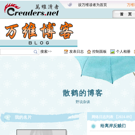
设万维读者为首页
万维
首 页
搜索>>
发表日志
控制面板
个人相册
散鹤的博客
野说杂谈
网络日志列表 【2024-09】
我的名片
给离岸反贼们