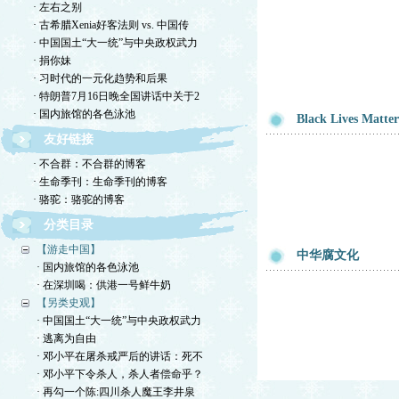
· 左右之别
· 古希腊Xenia好客法则 vs. 中国传
· 中国国土“大一统”与中央政权武力
· 捐你妹
· 习时代的一元化趋势和后果
· 特朗普7月16日晚全国讲话中关于2
· 国内旅馆的各色泳池
Black Lives Mat
友好链接
· 不合群：不合群的博客
· 生命季刊：生命季刊的博客
· 骆驼：骆驼的博客
分类目录
【游走中国】
中华腐文化
· 国内旅馆的各色泳池
· 在深圳喝：供港一号鲜牛奶
【另类史观】
· 中国国土“大一统”与中央政权武力
· 逃离为自由
· 邓小平在屠杀戒严后的讲话：死不
· 邓小平下令杀人，杀人者偿命乎？
· 再勾一个陈:四川杀人魔王李井泉