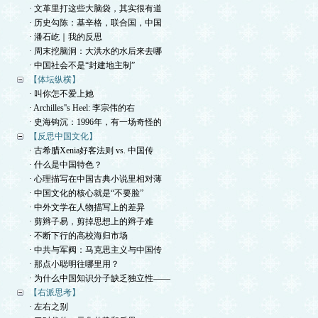
· 文革里打这些大脑袋，其实很有道
· 历史勾陈：基辛格，联合国，中国
· 潘石屹｜我的反思
· 周末挖脑洞：大洪水的水后来去哪
· 中国社会不是“封建地主制”
【体坛纵横】
· 叫你怎不爱上她
· Archilles''s Heel: 李宗伟的右
· 史海钩沉：1996年，有一场奇怪的
【反思中国文化】
· 古希腊Xenia好客法则 vs. 中国传
· 什么是中国特色？
· 心理描写在中国古典小说里相对薄
· 中国文化的核心就是“不要脸”
· 中外文学在人物描写上的差异
· 剪辫子易，剪掉思想上的辫子难
· 不断下行的高校海归市场
· 中共与军阀：马克思主义与中国传
· 那点小聪明往哪里用？
· 为什么中国知识分子缺乏独立性——
【右派思考】
· 左右之别