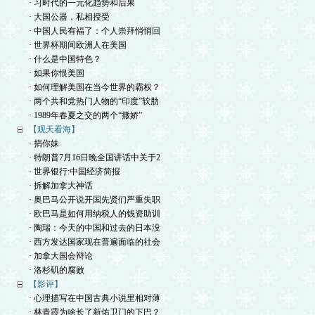
· 习时代的一元化趋势和后果
· 大国公器，私相授受
· 中国人民有福了：个人崇拜悄悄回
· 世界杯期间欧洲人在美国
· 什么是中国特色？
· 如果你恨美国
· 如何理解美国在当今世界的霸权？
· 两个共和党热门人物的“印度”软肋
· 1989年春夏之交的两个“撒娇”
【观天看海】
· 捐你妹
· 特朗普7月16日晚全国讲话中关于2
· 世界银行:中国经济简报
· 拆解加拿大神话
· 奥巴马公开说开国先贤们严重失职
· 欧巴马是如何用纳税人的钱资助训
· 陶瑞：今天的中国和过去的日本没
· 西方发达国家现在普遍面临的社会
· 加拿大国会辩论
· 洛杉矶的腐败
【影评】
· 心理描写在中国古典小说里相对薄
· 林青霞为啥长了新佑卫门的下巴？