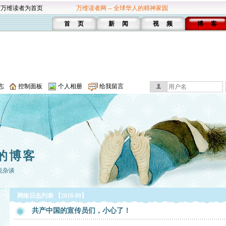
设万维读者为首页
万维读者网 -- 全球华人的精神家园
首 页
新 闻
视 频
博 客
志
控制面板
个人相册
给我留言
的博客
说杂谈
网络日志列表 【2018-09】
共产中国的宣传员们，小心了！