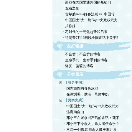
· 那些在美国里通外国的叛徒们
· 左右之别
· 古希腊Xenia好客法则 vs. 中国传
· 中国国土“大一统”与中央政权武力
· 捐你妹
· 习时代的一元化趋势和后果
· 特朗普7月16日晚全国讲话中关于2
友好链接
· 不合群：不合群的博客
· 生命季刊：生命季刊的博客
· 骆驼：骆驼的博客
分类目录
【游走中国】
· 国内旅馆的各色泳池
· 在深圳喝：供港一号鲜牛奶
【另类史观】
· 中国国土“大一统”与中央政权武力
· 逃离为自由
· 邓小平在屠杀戒严后的讲话：死不
· 邓小平下令杀人，杀人者偿命乎？
· 再勾一个陈:四川杀人魔王李井泉