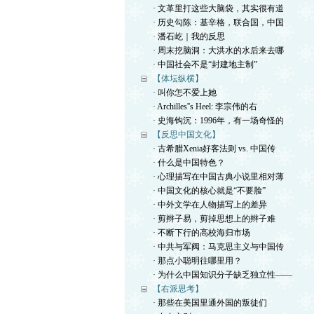
· 文革里打这些大脑袋，其实很有道
· 历史勾陈：基辛格，联合国，中国
· 潘石屹｜我的反思
· 周末挖脑洞：大洪水的水后来去哪
· 中国社会不是“封建地主制”
【体坛纵横】
· 叫你怎不爱上她
· Archilles''s Heel: 李宗伟的右
· 史海钩沉：1996年，有一场奇怪的
【反思中国文化】
· 古希腊Xenia好客法则 vs. 中国传
· 什么是中国特色？
· 心理描写在中国古典小说里相对薄
· 中国文化的核心就是“不要脸”
· 中外文学在人物描写上的差异
· 剪辫子易，剪掉思想上的辫子难
· 不断下行的高校海归市场
· 中共与军阀：马克思主义与中国传
· 那点小聪明往哪里用？
· 为什么中国知识分子缺乏独立性——
【右派思考】
· 那些在美国里通外国的叛徒们