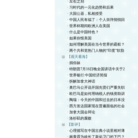
· 左右之别
· 习时代的一元化趋势和后果
· 大国公器，私相授受
· 中国人民有福了：个人崇拜悄悄回
· 世界杯期间欧洲人在美国
· 什么是中国特色？
· 如果你恨美国
· 如何理解美国在当今世界的霸权？
· 两个共和党热门人物的“印度”软肋
【观天看海】
· 捐你妹
· 特朗普7月16日晚全国讲话中关于2
· 世界银行:中国经济简报
· 拆解加拿大神话
· 奥巴马公开说开国先贤们严重失职
· 欧巴马是如何用纳税人的钱资助训
· 陶瑞：今天的中国和过去的日本没
· 西方发达国家现在普遍面临的社会
· 加拿大国会辩论
· 洛杉矶的腐败
【影评】
· 心理描写在中国古典小说里相对薄
· 林青霞为啥长了新佑卫门的下巴？