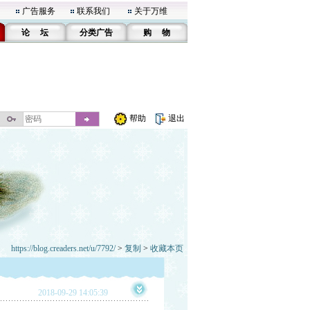
广告服务
联系我们
关于万维
论 坛
分类广告
购 物
帮助
退出
https://blog.creaders.net/u/7792/
>
复制
>
收藏本页
2018-09-29 14:05:39