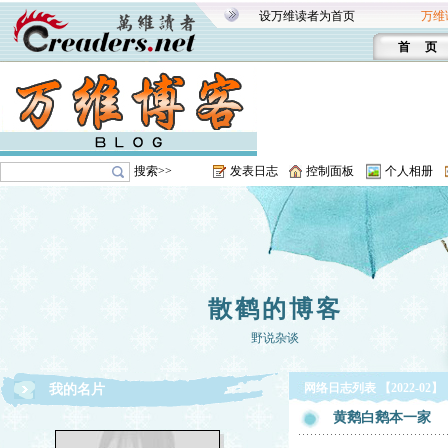
设万维读者为首页
万维
首 页
搜索>>
发表日志
控制面板
个人相册
散鹤的博客
野说杂谈
网络日志列表 【2022-02】
我的名片
黄鹅白鹅本一家