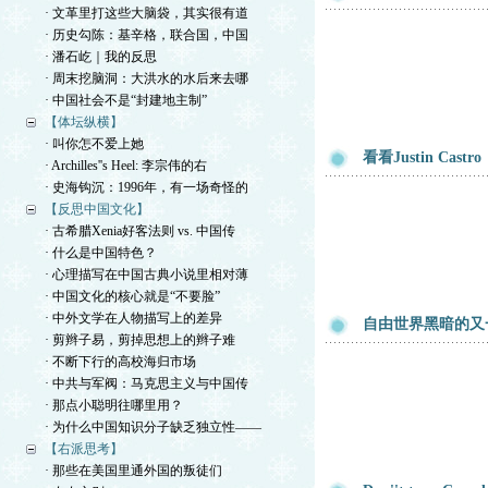
· 文革里打这些大脑袋，其实很有道
· 历史勾陈：基辛格，联合国，中国
· 潘石屹｜我的反思
· 周末挖脑洞：大洪水的水后来去哪
· 中国社会不是“封建地主制”
【体坛纵横】
· 叫你怎不爱上她
看看Justin Castro
· Archilles''s Heel: 李宗伟的右
· 史海钩沉：1996年，有一场奇怪的
【反思中国文化】
· 古希腊Xenia好客法则 vs. 中国传
· 什么是中国特色？
· 心理描写在中国古典小说里相对薄
· 中国文化的核心就是“不要脸”
· 中外文学在人物描写上的差异
自由世界黑暗的又
· 剪辫子易，剪掉思想上的辫子难
· 不断下行的高校海归市场
· 中共与军阀：马克思主义与中国传
· 那点小聪明往哪里用？
· 为什么中国知识分子缺乏独立性——
【右派思考】
· 那些在美国里通外国的叛徒们