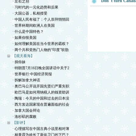
Don''t turn Canad
· 左右之别
· 习时代的一元化趋势和后果
· 大国公器，私相授受
· 中国人民有福了：个人崇拜悄悄回
· 世界杯期间欧洲人在美国
· 什么是中国特色？
· 如果你恨美国
· 如何理解美国在当今世界的霸权？
· 两个共和党热门人物的“印度”软肋
【观天看海】
· 捐你妹
· 特朗普7月16日晚全国讲话中关于2
· 世界银行:中国经济简报
· 拆解加拿大神话
· 奥巴马公开说开国先贤们严重失职
· 欧巴马是如何用纳税人的钱资助训
· 陶瑞：今天的中国和过去的日本没
· 西方发达国家现在普遍面临的社会
· 加拿大国会辩论
· 洛杉矶的腐败
【影评】
· 心理描写在中国古典小说里相对薄
· 林青霞为啥长了新佑卫门的下巴？