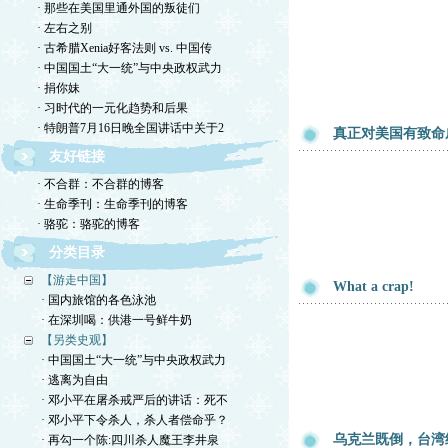
· 那些在美国里通外国的叛徒们
· 左右之别
· 古希腊Xenia好客法则 vs. 中国传
· 中国国土“大一统”与中央政权武力
· 捐你妹
· 习时代的一元化趋势和后果
· 特朗普7月16日晚全国讲话中关于2
真正对美国有致命
友好链接
· 不合群：不合群的博客
· 生命季刊：生命季刊的博客
· 骆驼：骆驼的博客
分类目录
【游走中国】
What a crap!
· 国内旅馆的各色泳池
· 在深圳喝：供港一号鲜牛奶
【另类史观】
· 中国国土“大一统”与中央政权武力
· 逃离为自由
· 邓小平在屠杀戒严后的讲话：死不
· 邓小平下令杀人，杀人者偿命乎？
乌克兰既倒，台湾
· 再勾一个陈:四川杀人魔王李井泉