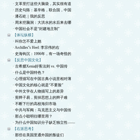
· 文革里打这些大脑袋，其实很有道
· 历史勾陈：基辛格，联合国，中国
· 潘石屹｜我的反思
· 周末挖脑洞：大洪水的水后来去哪
· 中国社会不是“封建地主制”
【体坛纵横】
· 叫你怎不爱上她
· Archilles''s Heel: 李宗伟的右
· 史海钩沉：1996年，有一场奇怪的
【反思中国文化】
· 古希腊Xenia好客法则 vs. 中国传
· 什么是中国特色？
· 心理描写在中国古典小说里相对薄
· 中国文化的核心就是“不要脸”
· 中外文学在人物描写上的差异
· 剪辫子易，剪掉思想上的辫子难
· 不断下行的高校海归市场
· 中共与军阀：马克思主义与中国传
· 那点小聪明往哪里用？
· 为什么中国知识分子缺乏独立性——
【右派思考】
· 那些在美国里通外国的叛徒们