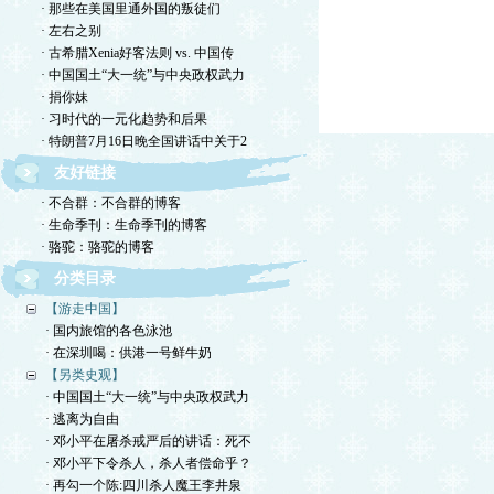
· 那些在美国里通外国的叛徒们
· 左右之别
· 古希腊Xenia好客法则 vs. 中国传
· 中国国土“大一统”与中央政权武力
· 捐你妹
· 习时代的一元化趋势和后果
· 特朗普7月16日晚全国讲话中关于2
友好链接
· 不合群：不合群的博客
· 生命季刊：生命季刊的博客
· 骆驼：骆驼的博客
分类目录
【游走中国】
· 国内旅馆的各色泳池
· 在深圳喝：供港一号鲜牛奶
【另类史观】
· 中国国土“大一统”与中央政权武力
· 逃离为自由
· 邓小平在屠杀戒严后的讲话：死不
· 邓小平下令杀人，杀人者偿命乎？
· 再勾一个陈:四川杀人魔王李井泉