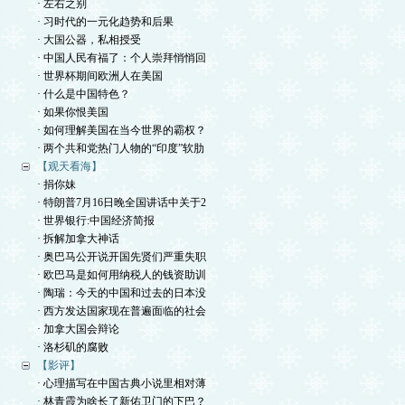
· 左右之别
· 习时代的一元化趋势和后果
· 大国公器，私相授受
· 中国人民有福了：个人崇拜悄悄回
· 世界杯期间欧洲人在美国
· 什么是中国特色？
· 如果你恨美国
· 如何理解美国在当今世界的霸权？
· 两个共和党热门人物的“印度”软肋
【观天看海】
· 捐你妹
· 特朗普7月16日晚全国讲话中关于2
· 世界银行:中国经济简报
· 拆解加拿大神话
· 奥巴马公开说开国先贤们严重失职
· 欧巴马是如何用纳税人的钱资助训
· 陶瑞：今天的中国和过去的日本没
· 西方发达国家现在普遍面临的社会
· 加拿大国会辩论
· 洛杉矶的腐败
【影评】
· 心理描写在中国古典小说里相对薄
· 林青霞为啥长了新佑卫门的下巴？