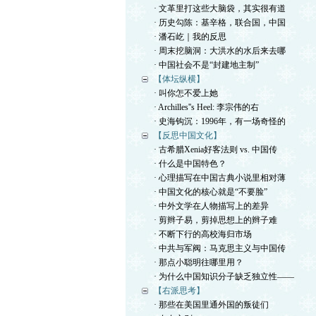
· 文革里打这些大脑袋，其实很有道
· 历史勾陈：基辛格，联合国，中国
· 潘石屹｜我的反思
· 周末挖脑洞：大洪水的水后来去哪
· 中国社会不是“封建地主制”
【体坛纵横】
· 叫你怎不爱上她
· Archilles''s Heel: 李宗伟的右
· 史海钩沉：1996年，有一场奇怪的
【反思中国文化】
· 古希腊Xenia好客法则 vs. 中国传
· 什么是中国特色？
· 心理描写在中国古典小说里相对薄
· 中国文化的核心就是“不要脸”
· 中外文学在人物描写上的差异
· 剪辫子易，剪掉思想上的辫子难
· 不断下行的高校海归市场
· 中共与军阀：马克思主义与中国传
· 那点小聪明往哪里用？
· 为什么中国知识分子缺乏独立性——
【右派思考】
· 那些在美国里通外国的叛徒们