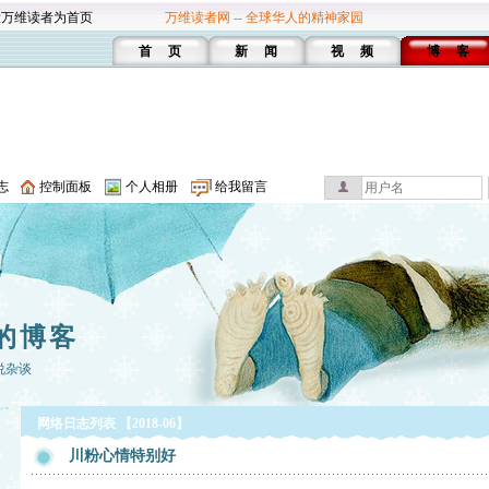
设万维读者为首页
万维读者网 -- 全球华人的精神家园
首 页
新 闻
视 频
博 客
志
控制面板
个人相册
给我留言
的博客
说杂谈
网络日志列表 【2018-06】
川粉心情特别好