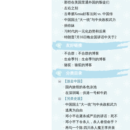
· 那些在美国里通外国的叛徒们
· 左右之别
· 古希腊Xenia好客法则 vs. 中国传
· 中国国土“大一统”与中央政权武力
· 捐你妹
· 习时代的一元化趋势和后果
· 特朗普7月16日晚全国讲话中关于2
友好链接
· 不合群：不合群的博客
· 生命季刊：生命季刊的博客
· 骆驼：骆驼的博客
分类目录
【游走中国】
· 国内旅馆的各色泳池
· 在深圳喝：供港一号鲜牛奶
【另类史观】
· 中国国土“大一统”与中央政权武力
· 逃离为自由
· 邓小平在屠杀戒严后的讲话：死不
· 邓小平下令杀人，杀人者偿命乎？
· 再勾一个陈:四川杀人魔王李井泉