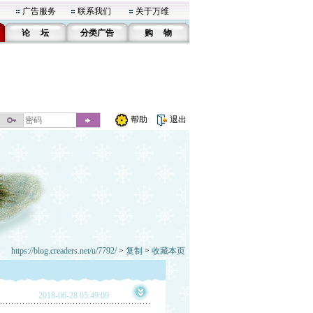
广告服务
联系我们
关于万维
论 坛
分类广告
购 物
帮助
退出
https://blog.creaders.net/u/7792/
>
复制
>
收藏本页
2018-06-28 05:49:09