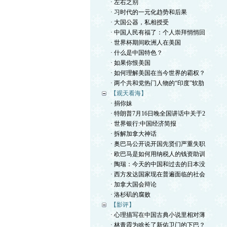
· 左右之别
· 习时代的一元化趋势和后果
· 大国公器，私相授受
· 中国人民有福了：个人崇拜悄悄回
· 世界杯期间欧洲人在美国
· 什么是中国特色？
· 如果你恨美国
· 如何理解美国在当今世界的霸权？
· 两个共和党热门人物的“印度”软肋
【观天看海】
· 捐你妹
· 特朗普7月16日晚全国讲话中关于2
· 世界银行:中国经济简报
· 拆解加拿大神话
· 奥巴马公开说开国先贤们严重失职
· 欧巴马是如何用纳税人的钱资助训
· 陶瑞：今天的中国和过去的日本没
· 西方发达国家现在普遍面临的社会
· 加拿大国会辩论
· 洛杉矶的腐败
【影评】
· 心理描写在中国古典小说里相对薄
· 林青霞为啥长了新佑卫门的下巴？