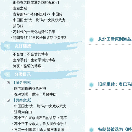
· 那些在美国里通外国的叛徒们
· 左右之别
· 古希腊Xenia好客法则 vs. 中国传
· 中国国土“大一统”与中央政权武力
· 捐你妹
· 习时代的一元化趋势和后果
· 特朗普7月16日晚全国讲话中关于2
从北国雪原到海岛风情
友好链接
· 不合群：不合群的博客
· 生命季刊：生命季刊的博客
· 骆驼：骆驼的博客
分类目录
【游走中国】
旧闻重贴：奥巴马
· 国内旅馆的各色泳池
· 在深圳喝：供港一号鲜牛奶
【另类史观】
· 中国国土“大一统”与中央政权武力
· 逃离为自由
· 邓小平在屠杀戒严后的讲话：死不
· 邓小平下令杀人，杀人者偿命乎？
特朗普被选为《时代
· 再勾一个陈:四川杀人魔王李井泉