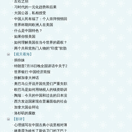
· 左右之别
· 习时代的一元化趋势和后果
· 大国公器，私相授受
· 中国人民有福了：个人崇拜悄悄回
· 世界杯期间欧洲人在美国
· 什么是中国特色？
· 如果你恨美国
· 如何理解美国在当今世界的霸权？
· 两个共和党热门人物的“印度”软肋
【观天看海】
· 捐你妹
· 特朗普7月16日晚全国讲话中关于2
· 世界银行:中国经济简报
· 拆解加拿大神话
· 奥巴马公开说开国先贤们严重失职
· 欧巴马是如何用纳税人的钱资助训
· 陶瑞：今天的中国和过去的日本没
· 西方发达国家现在普遍面临的社会
· 加拿大国会辩论
· 洛杉矶的腐败
【影评】
· 心理描写在中国古典小说里相对薄
· 林青霞为啥长了新佑卫门的下巴？