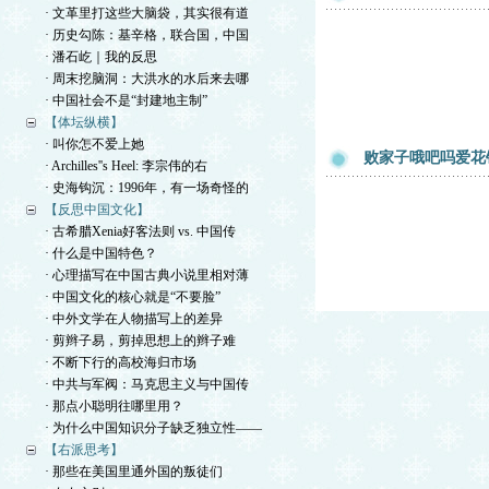
· 文革里打这些大脑袋，其实很有道
· 历史勾陈：基辛格，联合国，中国
· 潘石屹｜我的反思
· 周末挖脑洞：大洪水的水后来去哪
· 中国社会不是“封建地主制”
【体坛纵横】
· 叫你怎不爱上她
败家子哦吧吗爱花
· Archilles''s Heel: 李宗伟的右
· 史海钩沉：1996年，有一场奇怪的
【反思中国文化】
· 古希腊Xenia好客法则 vs. 中国传
· 什么是中国特色？
· 心理描写在中国古典小说里相对薄
· 中国文化的核心就是“不要脸”
· 中外文学在人物描写上的差异
· 剪辫子易，剪掉思想上的辫子难
· 不断下行的高校海归市场
· 中共与军阀：马克思主义与中国传
· 那点小聪明往哪里用？
· 为什么中国知识分子缺乏独立性——
【右派思考】
· 那些在美国里通外国的叛徒们