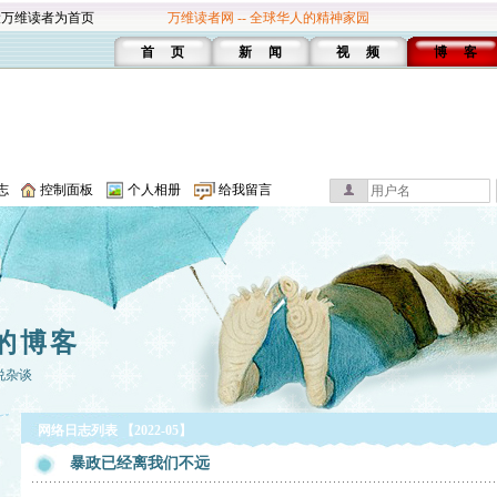
设万维读者为首页
万维读者网 -- 全球华人的精神家园
首 页
新 闻
视 频
博 客
志
控制面板
个人相册
给我留言
的博客
说杂谈
网络日志列表 【2022-05】
暴政已经离我们不远