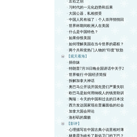
· 左右之别
· 习时代的一元化趋势和后果
· 大国公器，私相授受
· 中国人民有福了：个人崇拜悄悄回
· 世界杯期间欧洲人在美国
· 什么是中国特色？
· 如果你恨美国
· 如何理解美国在当今世界的霸权？
· 两个共和党热门人物的“印度”软肋
【观天看海】
· 捐你妹
· 特朗普7月16日晚全国讲话中关于2
· 世界银行:中国经济简报
· 拆解加拿大神话
· 奥巴马公开说开国先贤们严重失职
· 欧巴马是如何用纳税人的钱资助训
· 陶瑞：今天的中国和过去的日本没
· 西方发达国家现在普遍面临的社会
· 加拿大国会辩论
· 洛杉矶的腐败
【影评】
· 心理描写在中国古典小说里相对薄
· 林青霞为啥长了新佑卫门的下巴？