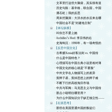
· 文革里打这些大脑袋，其实很有道
· 历史勾陈：基辛格，联合国，中国
· 潘石屹｜我的反思
· 周末挖脑洞：大洪水的水后来去哪
· 中国社会不是“封建地主制”
【体坛纵横】
· 叫你怎不爱上她
· Archilles''s Heel: 李宗伟的右
· 史海钩沉：1996年，有一场奇怪的
【反思中国文化】
· 古希腊Xenia好客法则 vs. 中国传
· 什么是中国特色？
· 心理描写在中国古典小说里相对薄
· 中国文化的核心就是“不要脸”
· 中外文学在人物描写上的差异
· 剪辫子易，剪掉思想上的辫子难
· 不断下行的高校海归市场
· 中共与军阀：马克思主义与中国传
· 那点小聪明往哪里用？
· 为什么中国知识分子缺乏独立性——
【右派思考】
· 那些在美国里通外国的叛徒们