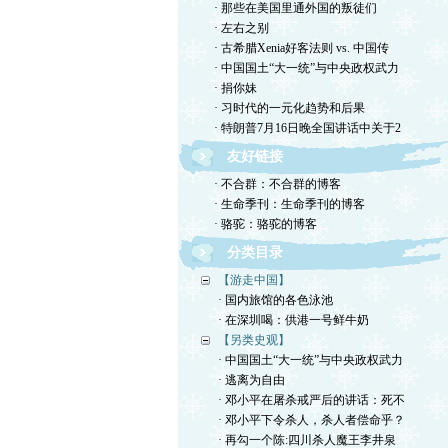
· 那些在美国里通外国的叛徒们
· 左右之别
· 古希腊Xenia好客法则 vs. 中国传
· 中国国土“大一统”与中央政权武力
· 捐你妹
· 习时代的一元化趋势和后果
· 特朗普7月16日晚全国讲话中关于2
友好链接
· 不合群：不合群的博客
· 生命季刊：生命季刊的博客
· 骆驼：骆驼的博客
分类目录
【游走中国】
· 国内旅馆的各色泳池
· 在深圳喝：供港一号鲜牛奶
【另类史观】
· 中国国土“大一统”与中央政权武力
· 逃离为自由
· 邓小平在屠杀戒严后的讲话：死不
· 邓小平下令杀人，杀人者偿命乎？
· 再勾一个陈:四川杀人魔王李井泉