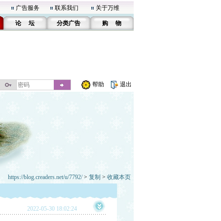
广告服务
联系我们
关于万维
论 坛
分类广告
购 物
帮助
退出
https://blog.creaders.net/u/7792/
>
复制
>
收藏本页
2022-05-30 18:02:24