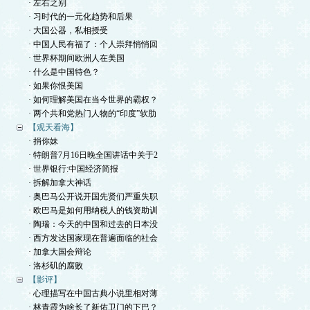
· 左右之别
· 习时代的一元化趋势和后果
· 大国公器，私相授受
· 中国人民有福了：个人崇拜悄悄回
· 世界杯期间欧洲人在美国
· 什么是中国特色？
· 如果你恨美国
· 如何理解美国在当今世界的霸权？
· 两个共和党热门人物的“印度”软肋
【观天看海】
· 捐你妹
· 特朗普7月16日晚全国讲话中关于2
· 世界银行:中国经济简报
· 拆解加拿大神话
· 奥巴马公开说开国先贤们严重失职
· 欧巴马是如何用纳税人的钱资助训
· 陶瑞：今天的中国和过去的日本没
· 西方发达国家现在普遍面临的社会
· 加拿大国会辩论
· 洛杉矶的腐败
【影评】
· 心理描写在中国古典小说里相对薄
· 林青霞为啥长了新佑卫门的下巴？