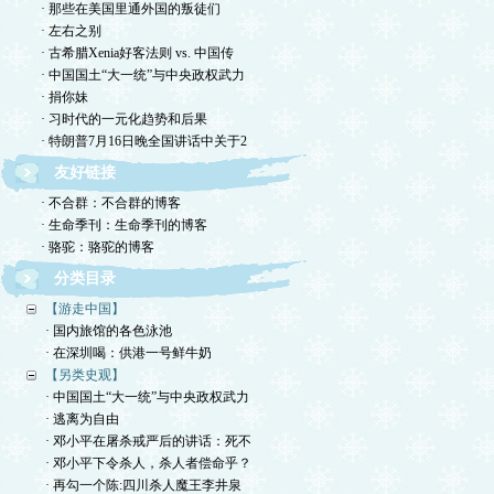
· 那些在美国里通外国的叛徒们
· 左右之别
· 古希腊Xenia好客法则 vs. 中国传
· 中国国土“大一统”与中央政权武力
· 捐你妹
· 习时代的一元化趋势和后果
· 特朗普7月16日晚全国讲话中关于2
友好链接
· 不合群：不合群的博客
· 生命季刊：生命季刊的博客
· 骆驼：骆驼的博客
分类目录
【游走中国】
· 国内旅馆的各色泳池
· 在深圳喝：供港一号鲜牛奶
【另类史观】
· 中国国土“大一统”与中央政权武力
· 逃离为自由
· 邓小平在屠杀戒严后的讲话：死不
· 邓小平下令杀人，杀人者偿命乎？
· 再勾一个陈:四川杀人魔王李井泉