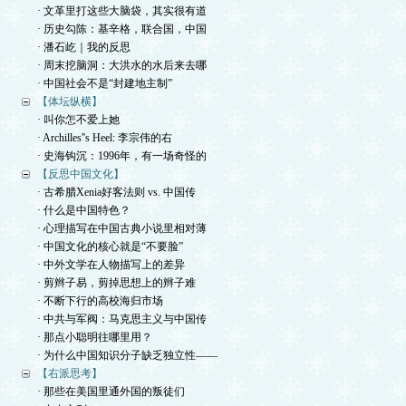
· 文革里打这些大脑袋，其实很有道
· 历史勾陈：基辛格，联合国，中国
· 潘石屹｜我的反思
· 周末挖脑洞：大洪水的水后来去哪
· 中国社会不是“封建地主制”
【体坛纵横】
· 叫你怎不爱上她
· Archilles''s Heel: 李宗伟的右
· 史海钩沉：1996年，有一场奇怪的
【反思中国文化】
· 古希腊Xenia好客法则 vs. 中国传
· 什么是中国特色？
· 心理描写在中国古典小说里相对薄
· 中国文化的核心就是“不要脸”
· 中外文学在人物描写上的差异
· 剪辫子易，剪掉思想上的辫子难
· 不断下行的高校海归市场
· 中共与军阀：马克思主义与中国传
· 那点小聪明往哪里用？
· 为什么中国知识分子缺乏独立性——
【右派思考】
· 那些在美国里通外国的叛徒们