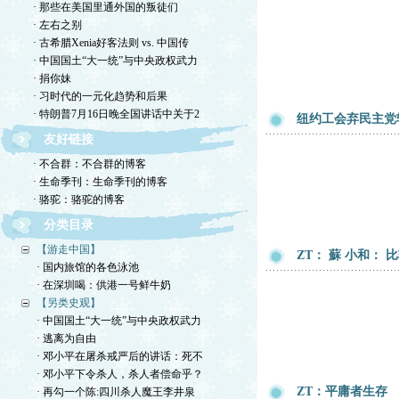
· 那些在美国里通外国的叛徒们
· 左右之别
· 古希腊Xenia好客法则 vs. 中国传
· 中国国土“大一统”与中央政权武力
· 捐你妹
· 习时代的一元化趋势和后果
· 特朗普7月16日晚全国讲话中关于2
纽约工会弃民主党
友好链接
· 不合群：不合群的博客
· 生命季刊：生命季刊的博客
· 骆驼：骆驼的博客
分类目录
【游走中国】
ZT： 蘇 小和：
· 国内旅馆的各色泳池
· 在深圳喝：供港一号鲜牛奶
【另类史观】
· 中国国土“大一统”与中央政权武力
· 逃离为自由
· 邓小平在屠杀戒严后的讲话：死不
· 邓小平下令杀人，杀人者偿命乎？
ZT：平庸者生存
· 再勾一个陈:四川杀人魔王李井泉