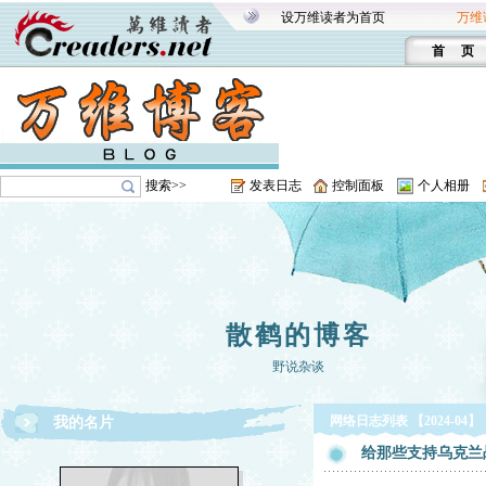
设万维读者为首页
万维
首 页
搜索>>
发表日志
控制面板
个人相册
散鹤的博客
野说杂谈
网络日志列表 【2024-04】
我的名片
给那些支持乌克兰