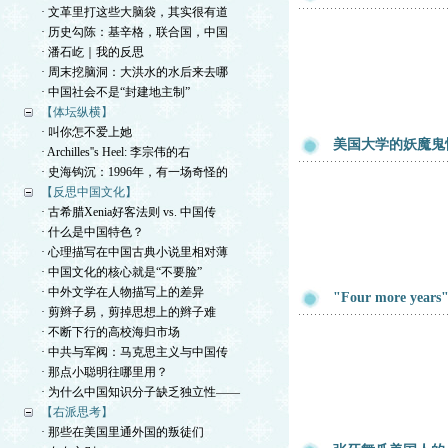
· 文革里打这些大脑袋，其实很有道
· 历史勾陈：基辛格，联合国，中国
· 潘石屹｜我的反思
· 周末挖脑洞：大洪水的水后来去哪
· 中国社会不是“封建地主制”
【体坛纵横】
· 叫你怎不爱上她
美国大学的妖魔鬼
· Archilles''s Heel: 李宗伟的右
· 史海钩沉：1996年，有一场奇怪的
【反思中国文化】
· 古希腊Xenia好客法则 vs. 中国传
· 什么是中国特色？
· 心理描写在中国古典小说里相对薄
· 中国文化的核心就是“不要脸”
· 中外文学在人物描写上的差异
"Four more years"
· 剪辫子易，剪掉思想上的辫子难
· 不断下行的高校海归市场
· 中共与军阀：马克思主义与中国传
· 那点小聪明往哪里用？
· 为什么中国知识分子缺乏独立性——
【右派思考】
· 那些在美国里通外国的叛徒们