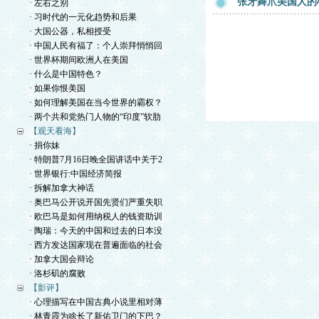
张牙舞爪美国人的
· 左右之别
· 习时代的一元化趋势和后果
· 大国公器，私相授受
· 中国人民有福了：个人崇拜悄悄回
· 世界杯期间欧洲人在美国
· 什么是中国特色？
· 如果你恨美国
· 如何理解美国在当今世界的霸权？
· 两个共和党热门人物的“印度”软肋
【观天看海】
· 捐你妹
· 特朗普7月16日晚全国讲话中关于2
· 世界银行:中国经济简报
· 拆解加拿大神话
· 奥巴马公开说开国先贤们严重失职
· 欧巴马是如何用纳税人的钱资助训
· 陶瑞：今天的中国和过去的日本没
· 西方发达国家现在普遍面临的社会
· 加拿大国会辩论
· 洛杉矶的腐败
【影评】
· 心理描写在中国古典小说里相对薄
· 林青霞为啥长了新佑卫门的下巴？